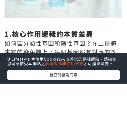
1.核心作用邏輯的本質差異
如何區分顯性基因和隱性基因？在二倍體
生物的染色體上，每個基因都有對應的等
位拷貝。如果某一個基因發生突變後，只
U Lifestyle 會使用Cookies來改善您的網站體驗，請確定
您同意接受本網站之
私隱政策和使用條款
才可繼續瀏覽。
是讓原有基因的正常功能喪失，但另一條
我已閱讀及同意
同源染色體上的等位基因功能完好，個體
完全不會出現異常表現，這種突變基因就
是隱性基因。如果基因突變後，讓原本的
基因獲得了全新的額外功能，哪怕只有一
個拷貝存在，新的功能和對應的性狀就會
直接顯現出來，這種突變基因就是顯性基