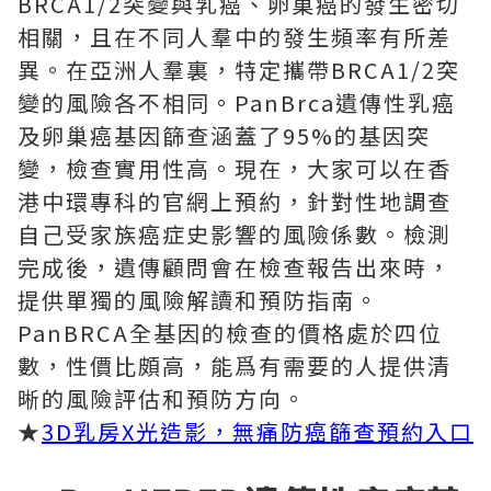
BRCA1/2突變與乳癌、卵巢癌的發生密切
相關，且在不同人羣中的發生頻率有所差
異。在亞洲人羣裏，特定攜帶BRCA1/2突
變的風險各不相同。PanBrca遺傳性乳癌
及卵巢癌基因篩查涵蓋了95%的基因突
變，檢查實用性高。現在，大家可以在香
港中環專科的官網上預約，針對性地調查
自己受家族癌症史影響的風險係數。檢測
完成後，遺傳顧問會在檢查報告出來時，
提供單獨的風險解讀和預防指南。
PanBRCA全基因的檢查的價格處於四位
數，性價比頗高，能爲有需要的人提供清
晰的風險評估和預防方向。
★
3D乳房X光造影，無痛防癌篩查預約入口