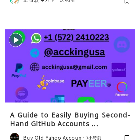
打车、外卖、客户联络）：优先 Redt
eaGO（明确提供通话短信套餐）。长
A Guide to Easily Buying Second-
Hand GitHub Accounts ...
Buy Old Yahoo Accoun
3小時前