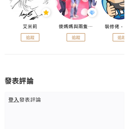
點滴
艾米莉
儍媽媽與兩隻小魔怪之家
追蹤
追蹤
追蹤
發表評論
登入
發表評論