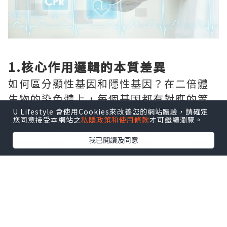
1.核心作用邏輯的本質差異
如何區分顯性基因和隱性基因？在二倍體
生物的染色體上，每個基因都有對應的等
位拷貝。如果某一個基因發生突變後，只
U Lifestyle 會使用Cookies來改善您的網站體驗，請確定
您同意接受本網站之
私隱政策和使用條款
才可繼續瀏覽。
是讓原有基因的正常功能喪失，但另一條
我已閱讀及同意
同源染色體上的等位基因功能完好，個體
完全不會出現異常表現，這種突變基因就
是隱性基因。如果基因突變後，讓原本的
基因獲得了全新的額外功能，哪怕只有一
個拷貝存在，新的功能和對應的性狀就會
直接顯現出來，這種突變基因就是顯性基