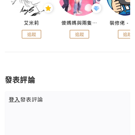
點滴
艾米莉
儍媽媽與兩隻小魔怪之家
追蹤
追蹤
追蹤
發表評論
登入
發表評論