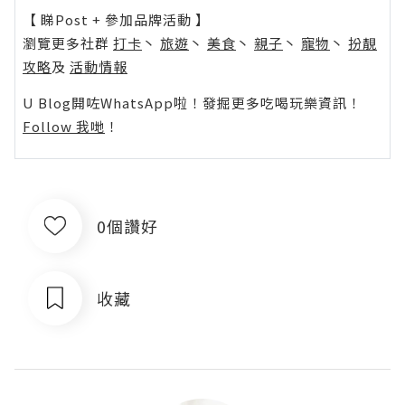
【 睇Post + 參加品牌活動 】
瀏覽更多社群
打卡
丶
旅遊
丶
美食
丶
親子
丶
寵物
丶
扮靚
攻略
及
活動情報
U Blog開咗WhatsApp啦！發掘更多吃喝玩樂資訊！
Follow 我哋
！
0個讚好
收藏