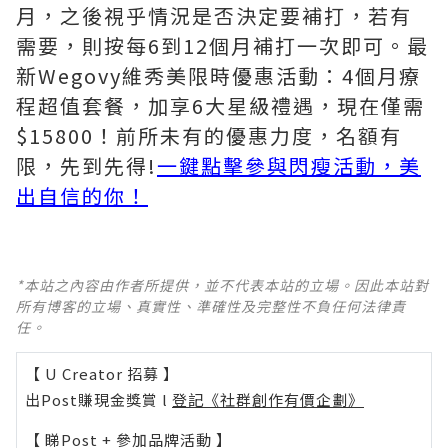
月，之後視乎情況是否決定要補打，若有
需要，則按每6到12個月補打一次即可。最
新Wegovy維秀美限時優惠活動：4個月療
程超值套餐，加享6大星級禮遇，現在僅需
$15800！前所未有的優惠力度，名額有
限，先到先得!
一鍵點擊參與閃瘦活動，美
出自信的你！
*本站之內容由作者所提供，並不代表本站的立場。因此本站對
所有博客的立場、真實性、準確性及完整性不負任何法律責
任。
【 U Creator 招募 】
出Post賺現金獎賞 l
登記《社群創作有價企劃》
【 睇Post + 參加品牌活動 】