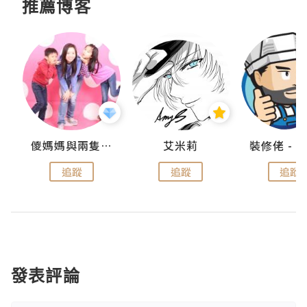
推薦博客
點滴
儍媽媽與兩隻小魔怪之家
艾米莉
追蹤
追蹤
追蹤
發表評論