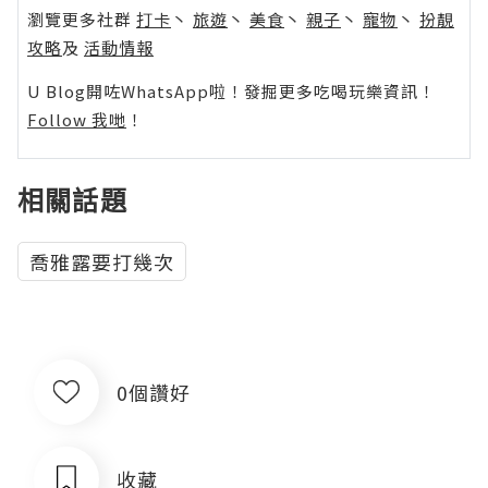
瀏覽更多社群
打卡
丶
旅遊
丶
美食
丶
親子
丶
寵物
丶
扮靚
攻略
及
活動情報
U Blog開咗WhatsApp啦！發掘更多吃喝玩樂資訊！
Follow 我哋
！
相關話題
喬雅露要打幾次
0個讚好
收藏