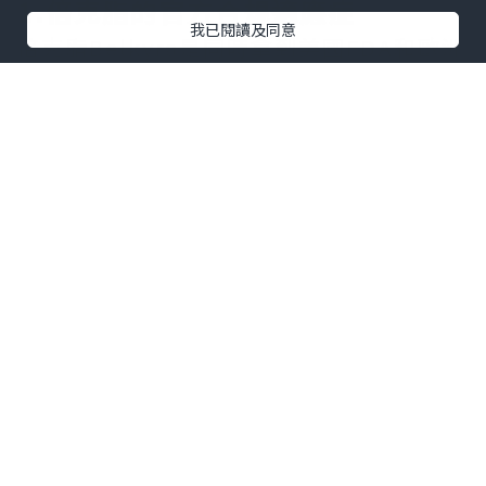
1.倍克脂的官方合規適應症
我已閱讀及同意
倍克脂Belkyra是同時拿到美國FDA和歐洲
EMA雙重認可的永久溶脂療程，它依靠核
心成分去氧膽酸的物理特性，直接破壞脂
肪細胞膜，促使目標脂肪細胞凋亡壞死，
之後由身體自然代謝排出，完成至少2次規
範療程後，效果能長期維持不反彈。但它
是目前全球唯一經FDA覈准、專門針對雙
下巴的合法消脂針劑。倍克脂能不能打肚
子？不建議使用，官方明確規定的適用範
圍，僅用於改善成年人中度至重度的頦下
脂肪堆積，也就是下巴下方的雙下巴輪廓
問題，除此之外的其他區域，都屬於適應
症外的非合規使用。