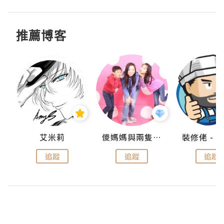
推薦博客
點滴
艾米莉
儍媽媽與兩隻小魔怪之家
追蹤
追蹤
追蹤