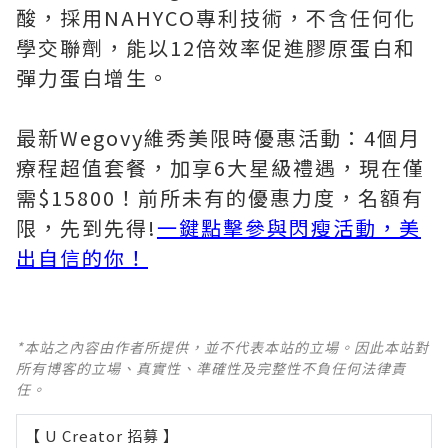
酸，採用NAHYCO專利技術，不含任何化
學交聯劑，能以12倍效率促進膠原蛋白和
彈力蛋白增生。
最新Wegovy維秀美限時優惠活動：4個月
療程超值套餐，加享6大星級禮遇，現在僅
需$15800！前所未有的優惠力度，名額有
限，先到先得!
一鍵點擊參與閃瘦活動，美
出自信的你！
*本站之內容由作者所提供，並不代表本站的立場。因此本站對
所有博客的立場、真實性、準確性及完整性不負任何法律責
任。
【 U Creator 招募 】