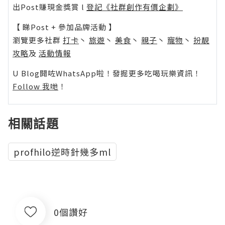
出Post賺現金獎賞 l
登記《社群創作有價企劃》
【 睇Post + 參加品牌活動 】
瀏覽更多社群
打卡
丶
旅遊
丶
美食
丶
親子
丶
寵物
丶
扮靚
攻略
及
活動情報
U Blog開咗WhatsApp啦！發掘更多吃喝玩樂資訊！
Follow 我哋
！
相關話題
profhilo逆時針幾多ml
0個讚好