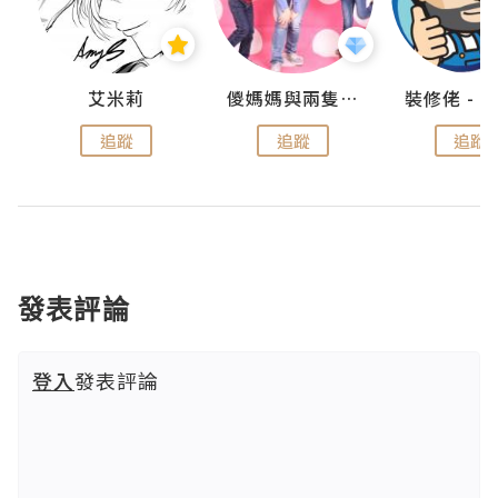
點滴
艾米莉
儍媽媽與兩隻小魔怪之家
追蹤
追蹤
追蹤
發表評論
登入
發表評論