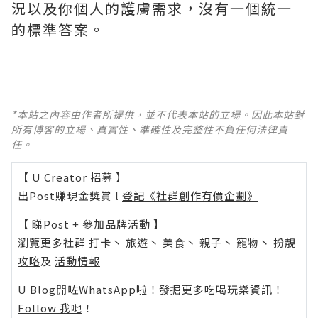
況以及你個人的護膚需求，沒有一個統一
的標準答案。
*本站之內容由作者所提供，並不代表本站的立場。因此本站對
所有博客的立場、真實性、準確性及完整性不負任何法律責
任。
【 U Creator 招募 】
出Post賺現金獎賞 l
登記《社群創作有價企劃》
【 睇Post + 參加品牌活動 】
瀏覽更多社群
打卡
丶
旅遊
丶
美食
丶
親子
丶
寵物
丶
扮靚
攻略
及
活動情報
U Blog開咗WhatsApp啦！發掘更多吃喝玩樂資訊！
Follow 我哋
！