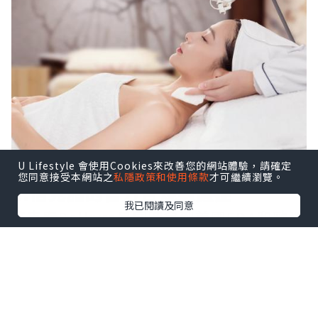
U Lifestyle 會使用Cookies來改善您的網站體驗，請確定
您同意接受本網站之
私隱政策和使用條款
才可繼續瀏覽。
1.倍克脂的官方合規適應症
我已閱讀及同意
倍克脂Belkyra是同時拿到美國FDA和歐洲
EMA雙重認可的永久溶脂療程，它依靠核
心成分去氧膽酸的物理特性，直接破壞脂
肪細胞膜，促使目標脂肪細胞凋亡壞死，
之後由身體自然代謝排出，完成至少2次規