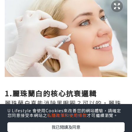
1.麗珠蘭白的核心抗衰邏輯
麗珠蘭白真能消除黑眼圈？可以的，麗珠
蘭白Rejuran I的核心成分是高純度三文魚
U Lifestyle 會使用Cookies來改善您的網站體驗，請確定
您同意接受本網站之
私隱政策和使用條款
才可繼續瀏覽。
DNA提取物，屬於生物複合多核苷酸材
我已閱讀及同意
料，它區別於普通美膚換膚類的表面美容