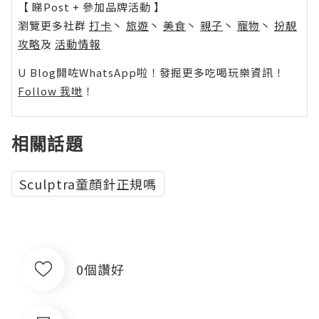
【 睇Post + 參加品牌活動 】
瀏覽更多社群
打卡
丶
旅遊
丶
美食
丶
親子
丶
寵物
丶
扮靚
攻略
及
活動情報
U Blog開咗WhatsApp啦！發掘更多吃喝玩樂資訊！
Follow 我哋
！
相關話題
Sculptra童顏針正規嗎
0個讚好