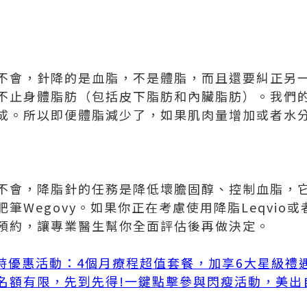
不會，針降的是血脂，不是體脂，而且還要糾正另
不止身體脂肪（包括皮下脂肪和內臟脂肪）。我們
成。所以即便體脂減少了，如果肌肉量增加或者水
不會，降脂針的任務是降低壞膽固醇、控制血脂，
筆Wegovy。如果你正在考慮使用降脂Leqvio或者
預約，讓專業醫生幫你全面評估後再做決定。
限時優惠活動：4個月療程超值套餐，加享6大星級禮遇
名額有限，先到先得!
一鍵點擊參與閃瘦活動，美出