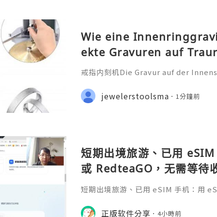
Wie eine Innenringgrav
ekte Gravuren auf Trau
戒指内刻机Die Gravur auf der Innensei
ehr als nur eine technische Bearbei
iche Botschaft, die oft ein Datum
jewelerstoolsma
1分鐘前
nderen Satz oder ein Symb
短期出境旅游、已用 eSIM 
或 RedteaGO，无需等
码 + 通话短信”（如打车
短期出境旅游、已用 eSIM 手机：用 eSIM
络）：优先 RedteaGO
等待收货。需要“当地号码 + 通话短
络）：优先 RedteaGO（明确提供
正版软件分享
餐）。长
4小時前