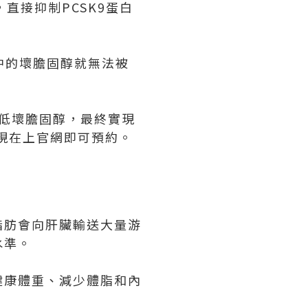
，直接抑制PCSK9蛋白
液中的壞膽固醇就無法被
降低壞膽固醇，最終實現
，現在上官網即可預約。
脂肪會向肝臟輸送大量游
水準。
健康體重、減少體脂和內