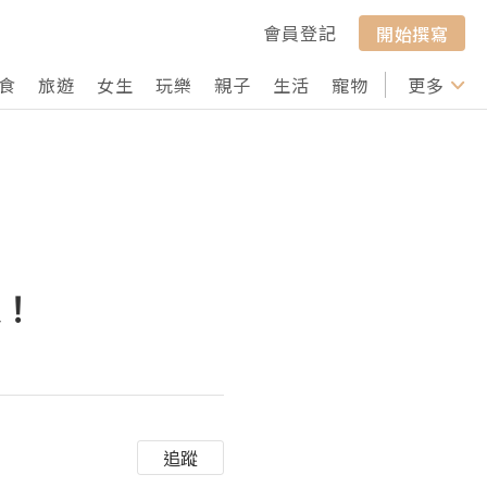
會員登記
開始撰寫
食
旅遊
女生
玩樂
親子
生活
寵物
行山
更多
打卡
樣！
追蹤