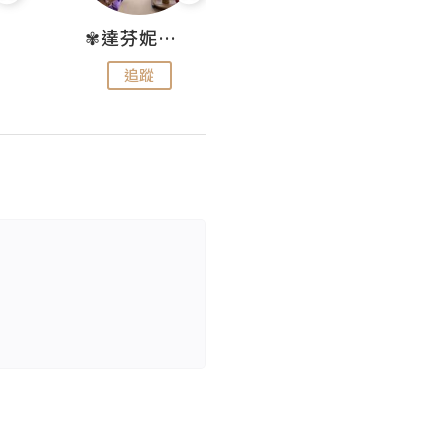
✾達芬妮•愛孩子•愛生活✾
wendysugar享受生活gogogo
追蹤
追蹤