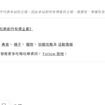
並不代表本站的立場。因此本站對所有博客的立場、真實性、準確性
社群創作有價企劃》
】
丶
美食
丶
親子
丶
寵物
丶
扮靚攻略
及
活動情報
p啦！發掘更多吃喝玩樂資訊！
Follow 我哋
！