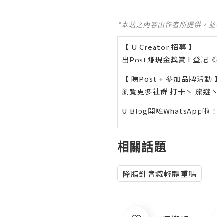
*本站之內容由作者所提供，
【 U Creator 招募 】
出Post賺現金獎賞 l
登記《
【 睇Post + 參加品牌活動 
瀏覽更多社群
打卡
丶
旅遊
U Blog開咗WhatsAp
相關話題
降脂針會減輕體重嗎