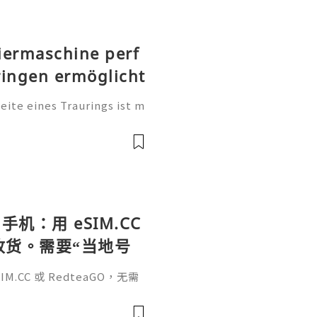
iermaschine perf
ringen ermöglicht
te eines Traurings ist m
tung. Sie ist eine persönl
, einen Namen, einen beso
手机：用 eSIM.CC
待收货。需要“当地号
、外卖、客户联
.CC 或 RedteaGO，无需
（明确提供通话短信套
信”（如打车、外卖、客户联
通话短信套餐）。长期多国移动办