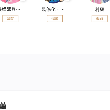
儍媽媽與兩隻小魔怪之家
裝修佬 - 香港一站式網上裝修平台
利奧
追蹤
追蹤
追蹤
薦