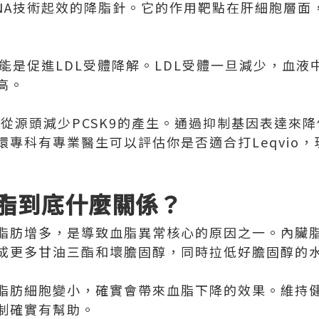
siRNA技術起效的降脂針。它的作用靶點在肝細胞層面
功能是促進LDL受體降解。LDL受體一旦減少，血
高。
楚：從源頭減少PCSK9的產生。通過抑制基因表達來
環專科有專業醫生可以評估你是否適合打Leqvio
脂到底什麼關係？
脂肪增多，是導致血脂異常核心的原因之一。內臟
成更多甘油三酯和壞膽固醇，同時拉低好膽固醇的
脂肪細胞變小，確實會帶來血脂下降的效果。維持
制確實有幫助。