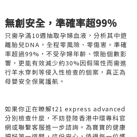
無創安全，準確率超99%
只需孕滿10週抽取孕婦血液，分析其中遊
離胎兒DNA，全程零風險、零傷害。準確
率超過99%，不受孕婦年齡、懷胎個數影
響，更能有效減少約30%因假陽性而需進
行羊水穿刺等侵入性檢查的個案，真正為
母嬰安全保駕護航。
如果你正在瞭解t21 express advanced
分別檢查什麼，不妨登陸香港中環專科官
網或聯繫客服進一步諮詢。為寶寶的健康
把好第一道關，這份安心，值得每一位媽