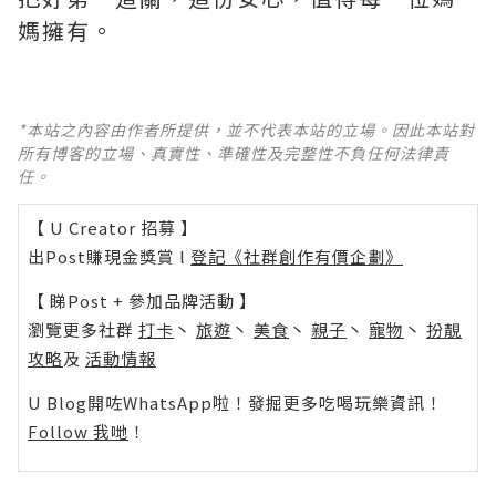
媽擁有。
*本站之內容由作者所提供，並不代表本站的立場。因此本站對
所有博客的立場、真實性、準確性及完整性不負任何法律責
任。
【 U Creator 招募 】
出Post賺現金獎賞 l
登記《社群創作有價企劃》
【 睇Post + 參加品牌活動 】
瀏覽更多社群
打卡
丶
旅遊
丶
美食
丶
親子
丶
寵物
丶
扮靚
攻略
及
活動情報
U Blog開咗WhatsApp啦！發掘更多吃喝玩樂資訊！
Follow 我哋
！