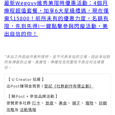
最新Wegovy維秀美限時優惠活動：4個月
療程超值套餐，加享6大星級禮遇，現在僅
需$15800！前所未有的優惠力度，名額有
限，先到先得!
一鍵點擊參與閃瘦活動，美
出自信的你！
*本站之內容由作者所提供，並不代表本站的立場。因此本站對
所有博客的立場、真實性、準確性及完整性不負任何法律責
任。
【 U Creator 招募 】
出Post賺現金獎賞 l
登記《社群創作有價企劃》
【 睇Post + 參加品牌活動 】
瀏覽更多社群
打卡
丶
旅遊
丶
美食
丶
親子
丶
寵物
丶
扮靚
攻略
及
活動情報