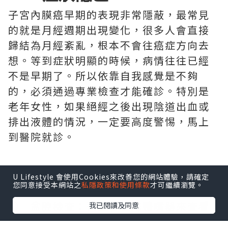
子宮內膜癌早期的表現非常隱蔽，最常見
的就是月經週期出現變化，很多人會直接
歸結為月經紊亂，根本不會往癌症方向去
想。等到症狀明顯的時候，病情往往已經
不是早期了。所以依靠自我感覺是不夠
的，必須通過專業檢查才能確診。特別是
老年女性，如果絕經之後出現陰道出血或
排出液體的情況，一定要高度警惕，馬上
到醫院就診。
U Lifestyle 會使用Cookies來改善您的網站體驗，請確定
二、檢查類型
您同意接受本網站之
私隱政策和使用條款
才可繼續瀏覽。
① 盆腔檢查：醫生會使用鴨嘴器來查看
我已閱讀及同意
陰道、子宮頸以及子宮的大小情況。