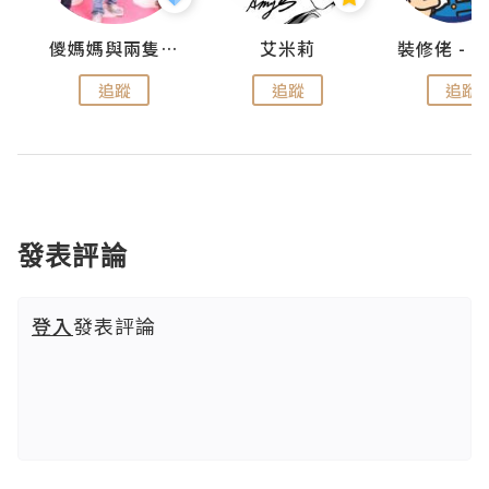
點滴
儍媽媽與兩隻小魔怪之家
艾米莉
追蹤
追蹤
追蹤
發表評論
登入
發表評論