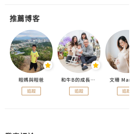
推薦博客
 Swan
暟媽與暟爸
和牛B的成長日記
文珊 ManS
追蹤
追蹤
追蹤