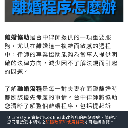
離婚協助
是台中律師提供的一項重要服
務，尤其在離婚這一複雜而敏感的過程
中，律師的專業協助能夠為當事人提供明
確的法律方向，減少因不了解法規而引起
的問題。
了解
離婚流程
是每一對夫妻在面臨離婚時
都應該優先考慮的事情。台中律師將協助
您清晰了解整個離婚程序，包括提起訴
訟、調解、裁定等各個環節，確保您能夠
U Lifestyle 會使用Cookies來改善您的網站體驗，請確定
在法律框架下合理行動。
您同意接受本網站之
私隱政策和使用條款
才可繼續瀏覽。