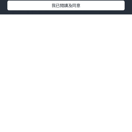
我已閱讀及同意
在
離婚注意事項
中，特別需要關注的是子
女的權益和財產分配等問題。
台中律師
將
為您提供專業建議，協助您在離婚過程中
合理維護自己和子女的權益。
離婚程序
往往是一個既繁瑣又漫長的過
程，而台中律師將在每一個程序中提供您
所需的支援。無論是協商離婚還是訴訟程
序，律師都將與您攜手前行，確保您的權
益得到妥善保護。
延伸閱讀 ：
離婚協議書怎麼寫？哪裡買？免費下載
離婚協議書範本！