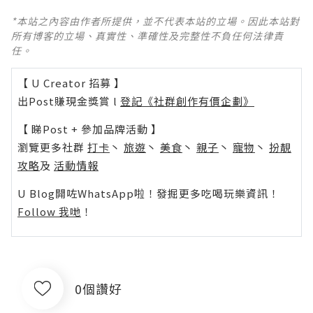
*本站之內容由作者所提供，並不代表本站的立場。因此本站對
所有博客的立場、真實性、準確性及完整性不負任何法律責
任。
【 U Creator 招募 】
出Post賺現金獎賞 l
登記《社群創作有價企劃》
【 睇Post + 參加品牌活動 】
瀏覽更多社群
打卡
丶
旅遊
丶
美食
丶
親子
丶
寵物
丶
扮靚
攻略
及
活動情報
U Blog開咗WhatsApp啦！發掘更多吃喝玩樂資訊！
Follow 我哋
！
0個讚好