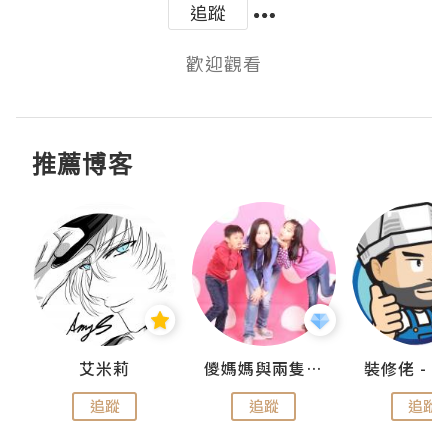
追蹤
推薦博客
點滴
艾米莉
儍媽媽與兩隻小魔怪之家
追蹤
追蹤
追蹤