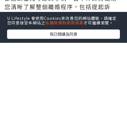
您清晰了解整個離婚程序，包括提起訴
訟、調解、裁定等各個環節，確保您能夠
U Lifestyle 會使用Cookies來改善您的網站體驗，請確定
在法律框架下合理行動。
您同意接受本網站之
私隱政策和使用條款
才可繼續瀏覽。
我已閱讀及同意
在
離婚注意事項
中，特別需要關注的是子
女的權益和財產分配等問題。
台中律師
將
為您提供專業建議，協助您在離婚過程中
合理維護自己和子女的權益。
離婚程序
往往是一個既繁瑣又漫長的過
程，而台中律師將在每一個程序中提供您
所需的支援。無論是協商離婚還是訴訟程
序，律師都將與您攜手前行，確保您的權
益得到妥善保護。