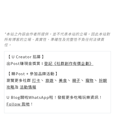
*本站之內容由作者所提供，並不代表本站的立場。因此本站對
所有博客的立場、真實性、準確性及完整性不負任何法律責
任。
【 U Creator 招募 】
出Post賺現金獎賞 l
登記《社群創作有價企劃》
【 睇Post + 參加品牌活動 】
瀏覽更多社群
打卡
丶
旅遊
丶
美食
丶
親子
丶
寵物
丶
扮靚
攻略
及
活動情報
U Blog開咗WhatsApp啦！發掘更多吃喝玩樂資訊！
Follow 我哋
！