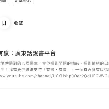
劍擊
劍擊排名
收藏
有贏：廣東話說書平台
你隨傳隨到的心理醫生，令你搵到問題的精結，搵到情緒的出
生！我需要你繼續支持「有書‧有贏」，一個有溫度有感情的Y
www.youtube.com/channel/UCYUsbp0Oec2QdHFGWVG