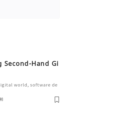
ng Second-Hand Gi
igital world, software de
on are more important tha
the most widely used plat
前