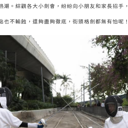
熱潮。綜觀各大小劍會，紛紛向小朋友和家長招手
點也不輸蝕，還夠盡夠徹底，街頭格劍都無有怕呢