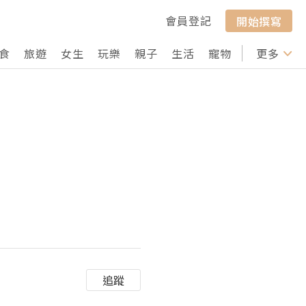
會員登記
開始撰寫
食
旅遊
女生
玩樂
親子
生活
寵物
行山
更多
打卡
追蹤