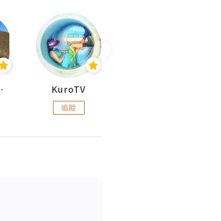
H 出走
KuroTV
Hikipedia 山上山下
追蹤
追蹤