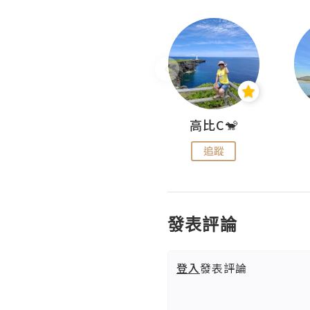
Nei Ho! 你好:)
高比C🐒
追蹤
追蹤
發表評論
登入
發表評論