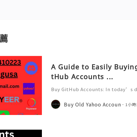
薦
A Guide to Easily Buyi
tHub Accounts ...
Buy GitHub Accounts: In today’s d
velopment and online collaborati
n ever. GitHub has become one of 
Buy Old Yahoo Accoun
1小時
forms for developers, compa