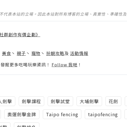
並不代表本站的立場。因此本站對所有博客的立場、真實性、準確性
社群創作有價企劃》
】
丶
美食
丶
親子
丶
寵物
丶
扮靚攻略
及
活動情報
p啦！發掘更多吃喝玩樂資訊！
Follow 我哋
！
人劍擊
劍擊課程
劍擊試堂
大埔劍擊
花劍
奧運劍擊金牌
Taipo fencing
taipofencing