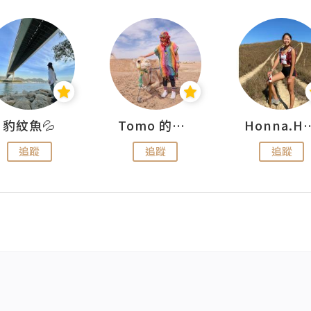
豹紋魚💦
Tomo 的快樂宇宙
Honna.
追蹤
追蹤
追蹤