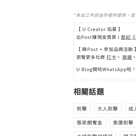
*本站之內容由作者所提供，
【 U Creator 招募 】
出Post賺現金獎賞 l
登記《
【 睇Post + 參加品牌活動 
瀏覽更多社群
打卡
丶
旅遊
U Blog開咗WhatsAp
相關話題
劍擊
大人劍擊
成
張家朗奪金
奧運劍擊