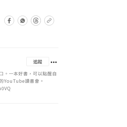
追蹤
口。一本好書，可以點醒自
ouTube讀書會。
u0VQ