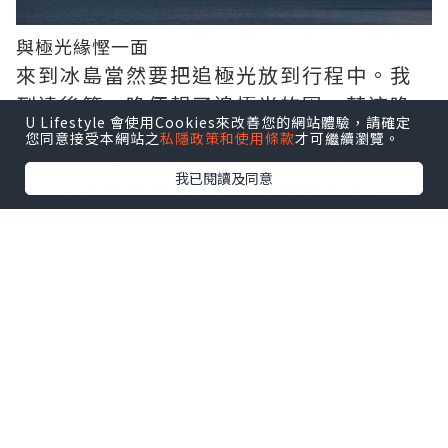
與極光緣慳一面
來到冰島當然要把追極光放到行程中。我
到達後第一晚便報了追極光的團，若這晚
U Lifestyle 會使用Cookies來改善您的網站體驗，請確定
看不到，還到第二、三晚可以看。旅行社
您同意接受本網站之
私隱政策和使用條款
才可繼續瀏覽。
會要求你早15分鐘在旅館門前等候小型旅
我已閱讀及同意
遊巴，它會送你到集合點，然後再換上大
旅遊巴再出發。導遊表示成功看到極光要
有三個因素：萬里無雲的天空、遠離光污
染的地方、第三點亦是最重要的一點：運
氣。同行有個日本來的女人，她說昨晚看
到一場精彩的極光舞蹈，所以今晚想再來
看一次。第一晚雖然萬事俱備，充滿電的
相機，後備電也帶了兩枚，但可惜運氣欠
奉，失望而回。第二晚因為錯過了小型旅