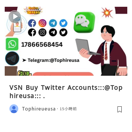
VSN Buy Twitter Accounts:::@Top
hireusa::: .
Tophireueusa
15小時前