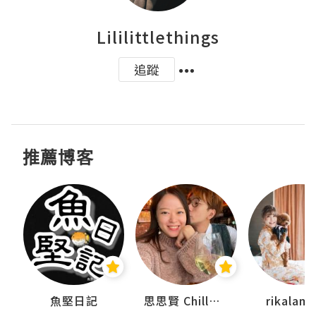
Lililittlethings
追蹤
推薦博客
urnal
魚堅日記
思思賢 ChillMyBabe
rikala