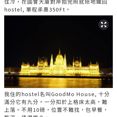
住冷，在國會大廈對岸拍完照就搭地鐵回
hostel, 單程承惠350Ft。
我住的hostel名叫GoodMo House, 十分
滿分它有九分。一分扣於上格床太高，難
上落。不用10磅，位置不難找，包早餐，