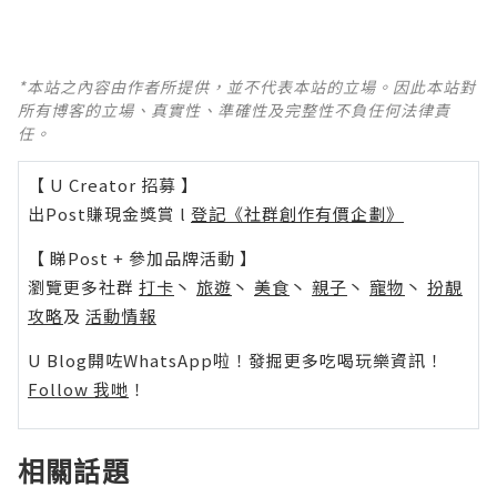
*本站之內容由作者所提供，並不代表本站的立場。因此本站對
所有博客的立場、真實性、準確性及完整性不負任何法律責
任。
【 U Creator 招募 】
出Post賺現金獎賞 l
登記《社群創作有價企劃》
【 睇Post + 參加品牌活動 】
瀏覽更多社群
打卡
丶
旅遊
丶
美食
丶
親子
丶
寵物
丶
扮靚
攻略
及
活動情報
U Blog開咗WhatsApp啦！發掘更多吃喝玩樂資訊！
Follow 我哋
！
相關話題