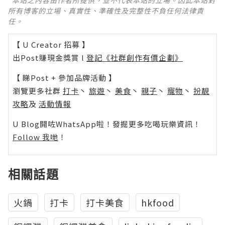
所有博客的立場、真實性、準確性及完整性不負任何法律責
任。
【 U Creator 招募 】
出Post賺現金獎賞 l
登記《社群創作有價企劃》
【 睇Post + 參加品牌活動 】
瀏覽更多社群
打卡
丶
旅遊
丶
美食
丶
親子
丶
寵物
丶
扮靚
攻略
及
活動情報
U Blog開咗WhatsApp啦！發掘更多吃喝玩樂資訊！
Follow 我哋
！
相關話題
火鍋
打卡
打卡美食
hkfood