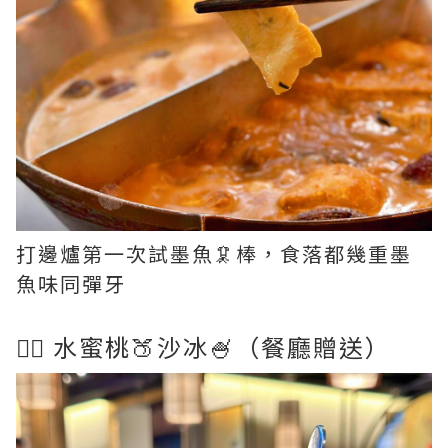
打邊爐第一次試墨魚🦑棒，食落都幾重墨
魚味同彈牙
👉🏻 水蜜桃🍑沙冰🍧（餐廳贈送）