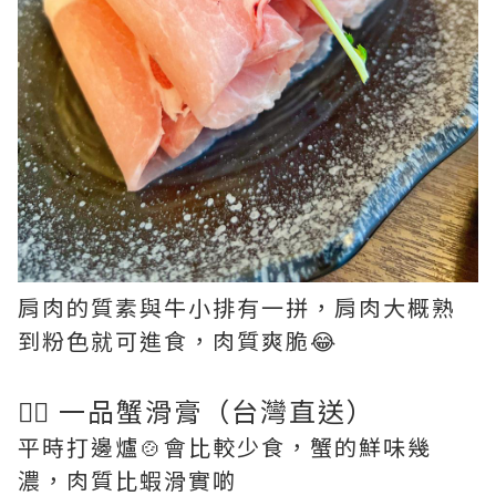
肩肉的質素與牛小排有一拼，肩肉大概熟
到粉色就可進食，肉質爽脆😂
👉🏻 一品蟹滑膏（台灣直送）
平時打邊爐🍲會比較少食，蟹的鮮味幾
濃，肉質比蝦滑實啲