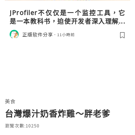
JProfiler不仅仅是一个监控工具，它
是一本教科书，迫使开发者深入理解JV
M的内存模型、垃圾回收机制和并发原
正版软件分享
11小時前
理。通过直观的可视化数据，它将抽象
的性能问题具象化为代码行号。对于一
名追求卓越的Java
美食
台灣爆汁奶香炸雞～胖老爹
瀏覽次數:10250