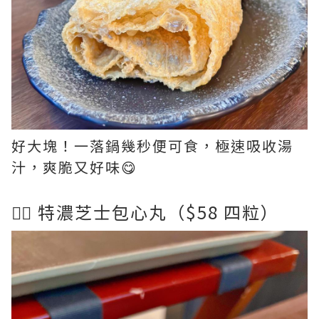
好大塊！一落鍋幾秒便可食，極速吸收湯
汁，爽脆又好味😋
👉🏻 特濃芝士包心丸（$58 四粒）