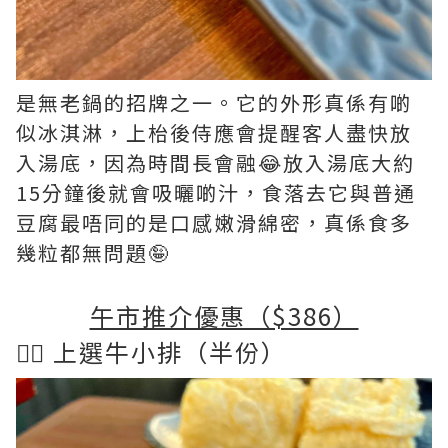
是無老鍋的招牌之一。它的外形真係有啲
似冰淇淋，上枱後侍應會提醒客人盡快放
入湯底，因為時間長會融😂放入湯底大約
15分鐘後就會吸曬啲汁，食落去它與普通
豆腐最唔同的是口感嫩滑綿密，真係食多
幾粒都無問題🤪
午市推介優惠（$386）
👉🏻 上選牛小排（半份）