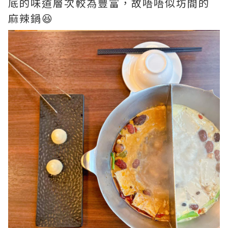
底的味道層次較為豐富，故唔唔似坊間的
麻辣鍋😆