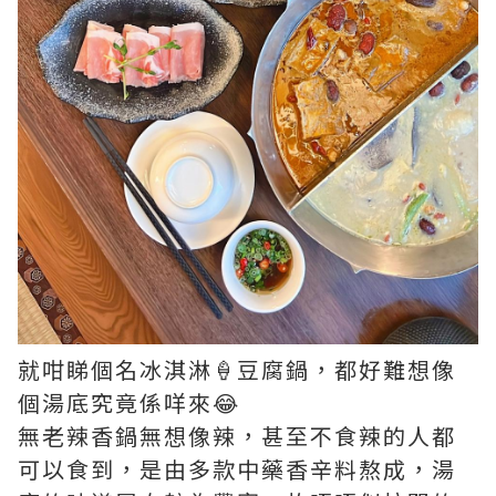
就咁睇個名冰淇淋🍦豆腐鍋，都好難想像
個湯底究竟係咩來😂
無老辣香鍋無想像辣，甚至不食辣的人都
可以食到，是由多款中藥香辛料熬成，湯