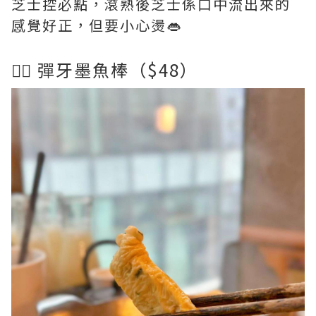
芝士控必點，滾熟後芝士係口中流出來的
感覺好正，但要小心燙👄
👉🏻 彈牙墨魚棒（$48）