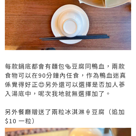
每款鍋底都會有麵包🥯豆腐同鴨血，兩款
食物可以在90分鐘內任食，作為鴨血迷真
係覺得好正😍另外還可以選擇是否加人蔘
入湯底中，呢次我地就無選擇加了。
另外餐廳贈送了兩粒冰淇淋🍦豆腐（追加
$10 一粒）