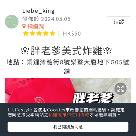
Liebe_king
發佈於 2024.05.05
追蹤
銅鑼灣
HK$50
🌸胖老爹美式炸雞🌸
地點：銅鑼灣糖街8號樂聲大廈地下G05號
舖
U Lifestyle 會使用Cookies來改善您的網站體驗，請確定
您同意接受本網站之
私隱政策和使用條款
才可繼續瀏覽。
我已閱讀及同意