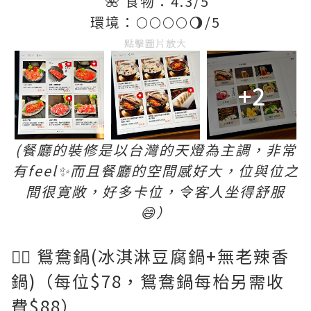
🌺 食物：4.3/5
環境：🌕🌕🌕🌕🌖/5
點擊圖片放大
+2
(餐廳的裝修是以台灣的天燈為主調，非常
有feel✨而且餐廳的空間感好大，位與位之
間很寛敞，好多卡位，令客人坐得舒服
😄）
👉🏻 鴛鴦鍋(冰淇淋豆腐鍋+無老辣香
鍋)（每位$78，鴛鴦鍋每枱另需收
費$88）