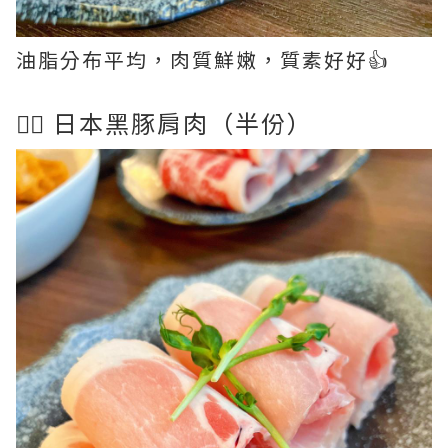
油脂分布平均，肉質鮮嫩，質素好好👍
👉🏻 日本黑豚肩肉（半份）