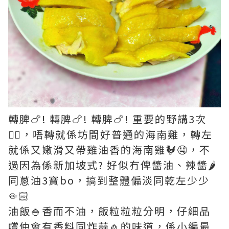
轉脾🍗! 轉脾🍗! 轉脾🍗! 重要的野講3次
👌🏻，唔轉就係坊間好普通的海南雞，轉左
就係又嫩滑又帶雞油香的海南雞🐓🤤，不
過因為係新加坡式? 好似冇俾醬油、辣醬🌶️
同蔥油3寶bo，搞到整體偏淡同乾左少少
🤏🏻
油飯🍚香而不油，飯粒粒粒分明，仔細品
嚐仲會有香料同炸蒜🧄的味道，係小編最