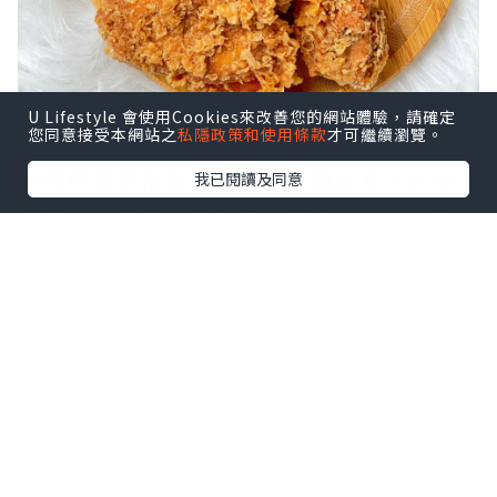
U Lifestyle 會使用Cookies來改善您的網站體驗，請確定
您同意接受本網站之
私隱政策和使用條款
才可繼續瀏覽。
台灣胖老爹相信好多人去台灣必食，前排
我已閱讀及同意
佢就嚟咗香港，等小編同大家一齊試吓係
咪仲係咁好食先😍
🌺食物：4.5/5
👉🏻無骨雞腿扒 ($38)
點擊圖片放大