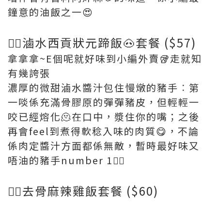
鐘意的油飯之一😍
👉🏻滷水西貢狀元蹄飯🐽套餐 ($57)
拿拿拿~E個呢就好味到小編外賣🥡走就知
有幾誇張
濃厚的微甜滷水醬汁包住慢燉的豬手︰第
一啖係充滿骨膠原的彈彈豬皮，但輕輕一
咬已經熔化🫠在口中，漿住你的嘴；之後
再會feel到煮得軟稔入味的肉質😋，不論
係肉定醬汁方面都係無敵，暫時最好味又
唔油的豬手number 1☝🏻
👉🏻去骨麻辣雞飯套餐 ($60)