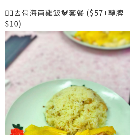
👉🏻去骨海南雞飯🐓套餐 ($57+轉脾
$10)