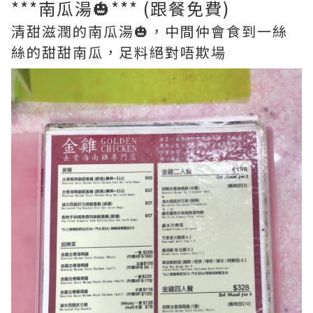
***南瓜湯🎃*** (跟餐免費)
清甜滋潤的南瓜湯🎃，中間仲會食到一絲
絲的甜甜南瓜，足料絕對唔欺場