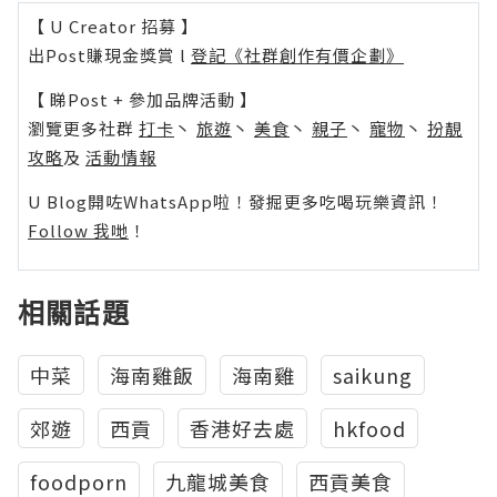
【 U Creator 招募 】
出Post賺現金獎賞 l
登記《社群創作有價企劃》
【 睇Post + 參加品牌活動 】
瀏覽更多社群
打卡
丶
旅遊
丶
美食
丶
親子
丶
寵物
丶
扮靚
攻略
及
活動情報
U Blog開咗WhatsApp啦！發掘更多吃喝玩樂資訊！
Follow 我哋
！
相關話題
中菜
海南雞飯
海南雞
saikung
郊遊
西貢
香港好去處
hkfood
foodporn
九龍城美食
西貢美食