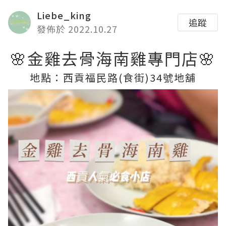
Liebe_king
追蹤
發佈於 2022.10.27
🌸金雞去骨海南雞專門店🌸
地點：西貢福民路(食街)34號地舖