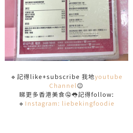
🔹記得like+subscribe 我地
youtube
Channel
😉
睇更多香港美食🤤👅記得follow:
🔹
Instagram: liebekingfoodie