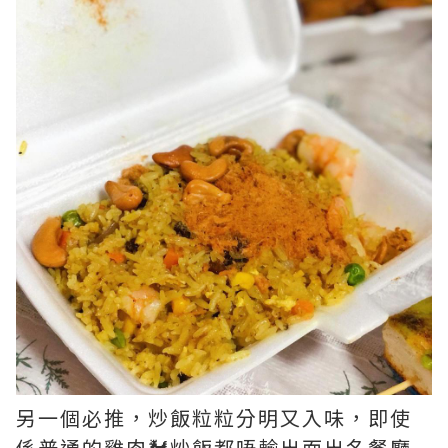
另一個必推，炒飯粒粒分明又入味，即使
係普通的雞肉🐓炒飯都唔輸出面出名餐廳