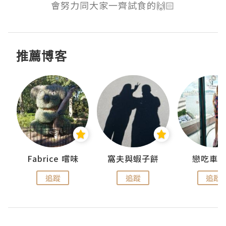
會努力同大家一齊試食的🙌🏻
推薦博客
Fabrice 嚐味
窩夫與蝦子餅
戀吃車
追蹤
追蹤
追蹤