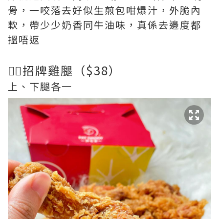
骨，一咬落去好似生煎包咁爆汁，外脆內
軟，帶少少奶香同牛油味，真係去邊度都
搵唔返
👉🏻招牌雞腿（$38）
上、下腿各一