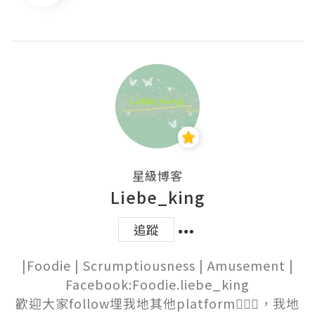
星級博客
Liebe_king
追蹤
|Foodie | Scrumptiousness | Amusement |

Facebook:Foodie.liebe_king

歡迎大家follow埋我地其他platform💁🏻‍♀️，我地