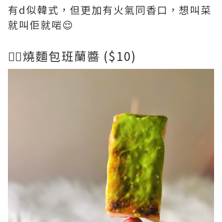
有d似韓式，但更加有火氣同香口，想叫菜
就叫佢就啱😌
👉🏻燒麵包班蘭醬 ($10)