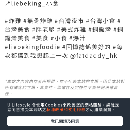
📍liebeking_小食
#炸雞 #無骨炸雞 #台灣夜市 #台灣小食 #
台灣美食 #胖老爹 #美式炸雞 #銅鑼灣 #銅
鑼灣美食 #美食 #小食 #爆汁
#liebekingfoodie #回憶總係美好的 #每
次都搞到我想起上一次 @fatdaddy_hk
*本站之內容由作者所提供，並不代表本站的立場。因此本站對
所有博客的立場、真實性、準確性及完整性不負任何法律責
任。
U Lifestyle 會使用Cookies來改善您的網站體驗，請確定
【 U Creator 招募 】
您同意接受本網站之
私隱政策和使用條款
才可繼續瀏覽。
出Post賺現金獎賞 l
登記《社群創作有價企劃》
我已閱讀及同意
【 睇Post + 參加品牌活動 】