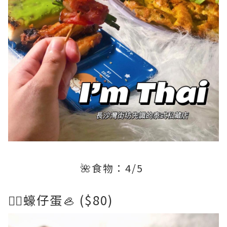
🌺食物：4/5
👉🏻蠔仔蛋🦪 ($80)