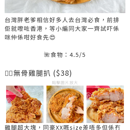
台灣胖老爹相信好多人去台灣必食，前排
佢就嚟咗香港，等小編同大家一齊試吓係
咪仲係咁好食先😍
🌺食物：4.5/5
👉🏻無骨雞腿扒 ($38)
點擊圖片放大
雞腿超大塊，同豪XX嘅size差唔多但係冇