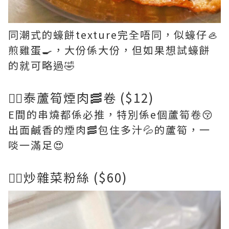
同潮式的蠔餅texture完全唔同，似蠔仔🦪
煎雞蛋🍳，大份係大份，但如果想試蠔餅
的就可略過🤣
👉🏻泰蘆筍煙肉🥓卷 ($12)
E間的串燒都係必推，特別係e個蘆筍卷😚
出面鹹香的煙肉🥓包住多汁💦的蘆筍，一
啖一滿足😍
👉🏻炒雜菜粉絲 ($60)