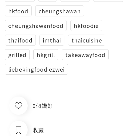
hkfood
cheungshawan
cheungshawanfood
hkfoodie
thaifood
imthai
thaicuisine
grilled
hkgrill
takeawayfood
liebekingfoodiezwei
0個讚好
收藏