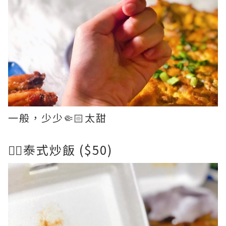
一般，少少🤏🏻太甜
👉🏻泰式炒飯 ($50)