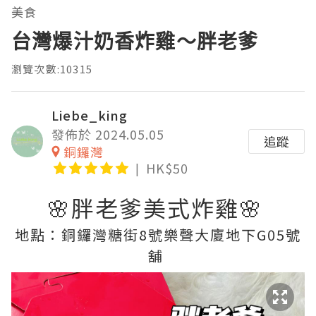
美食
台灣爆汁奶香炸雞～胖老爹
瀏覽次數:10315
Liebe_king
發佈於 2024.05.05
追蹤
銅鑼灣
HK$50
🌸胖老爹美式炸雞🌸
地點：銅鑼灣糖街8號樂聲大廈地下G05號
舖