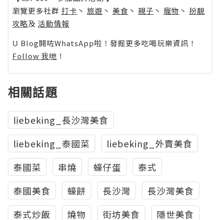
瀏覽更多社群
打卡
丶
旅遊
丶
美食
丶
親子
丶
寵物
丶
扮靚
攻略
及
活動情報
U Blog開咗WhatsApp啦！發掘更多吃喝玩樂資訊！
Follow 我哋
！
相關話題
liebeking_長沙灣美食
liebeking_泰國菜
liebeking_外賣美食
泰國菜
串燒
蠔仔蛋
泰式
泰國美食
蠔餅
長沙灣
長沙灣美食
泰式炒飯
燒物
街坊美食
隱世美食