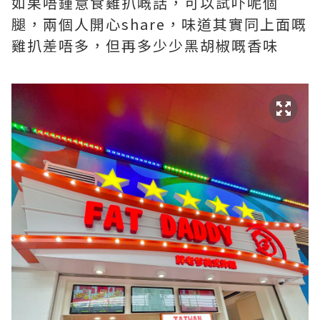
如果唔鍾意食雞扒嘅話，可以試吓呢個
腿，兩個人開心share，味道其實同上面嘅
雞扒差唔多，但再多少少黑胡椒嘅香味