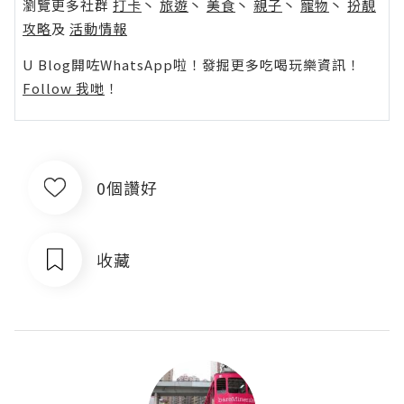
瀏覽更多社群
打卡
丶
旅遊
丶
美食
丶
親子
丶
寵物
丶
扮靚
攻略
及
活動情報
U Blog開咗WhatsApp啦！發掘更多吃喝玩樂資訊！
Follow 我哋
！
0個讚好
收藏