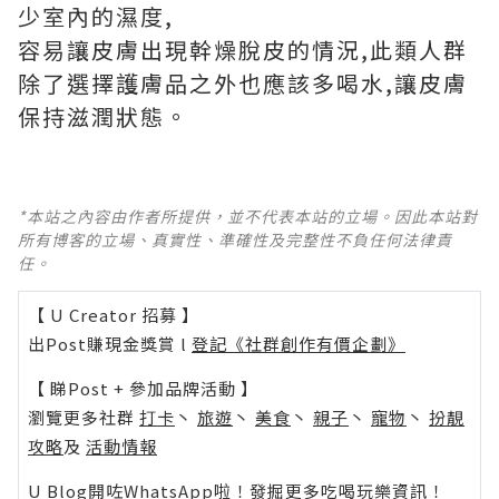
少室內的濕度,
容易讓皮膚出現幹燥脫皮的情況,此類人群
除了選擇護膚品之外也應該多喝水,讓皮膚
保持滋潤狀態。
*本站之內容由作者所提供，並不代表本站的立場。因此本站對
所有博客的立場、真實性、準確性及完整性不負任何法律責
任。
【 U Creator 招募 】
出Post賺現金獎賞 l
登記《社群創作有價企劃》
【 睇Post + 參加品牌活動 】
瀏覽更多社群
打卡
丶
旅遊
丶
美食
丶
親子
丶
寵物
丶
扮靚
攻略
及
活動情報
U Blog開咗WhatsApp啦！發掘更多吃喝玩樂資訊！