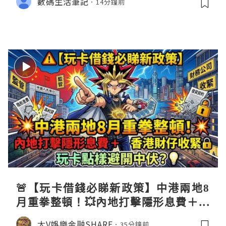
數碼生活筆記
14分鐘前
🚨【玩卡借錢必睇新政策】中港兩地8
月重拳整頓！💥內地打擊隱形息費＋香
港財仔收緊🔒，玩卡點樣避開中伏？💡
大V娛樂金融SHARE
35分鐘前