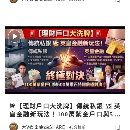
🚨【理財戶口大洗牌】傳統私銀 🆚 英
皇金融新玩法！100萬紫金戶口與500
萬鑽石特權終極對決 🥊銀行傳統迎新
大V娛樂金融SHARE
40分鐘前