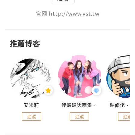
官网 http://www.vst.tw
推薦博客
點滴
艾米莉
儍媽媽與兩隻小魔怪之家
追蹤
追蹤
追蹤