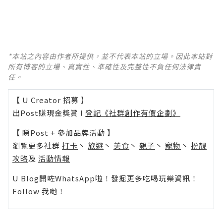
*本站之內容由作者所提供，並不代表本站的立場。因此本站對
所有博客的立場、真實性、準確性及完整性不負任何法律責
任。
【 U Creator 招募 】
出Post賺現金獎賞 l
登記《社群創作有價企劃》
【 睇Post + 參加品牌活動 】
瀏覽更多社群
打卡
丶
旅遊
丶
美食
丶
親子
丶
寵物
丶
扮靚
攻略
及
活動情報
U Blog開咗WhatsApp啦！發掘更多吃喝玩樂資訊！
Follow 我哋
！