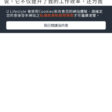
说，它不仅提升了我的工作效率，还为我
的日常带来了更多便捷。非常值得推荐.需
U Lifestyle 會使用Cookies來改善您的網站體驗，請確定
要的拿去吧,官网
http://www.vst.tw
您同意接受本網站之
私隱政策和使用條款
才可繼續瀏覽。
我已閱讀及同意
*本站之內容由作者所提供，並不代表本站的立場。因此本站對
所有博客的立場、真實性、準確性及完整性不負任何法律責
任。
【 U Creator 招募 】