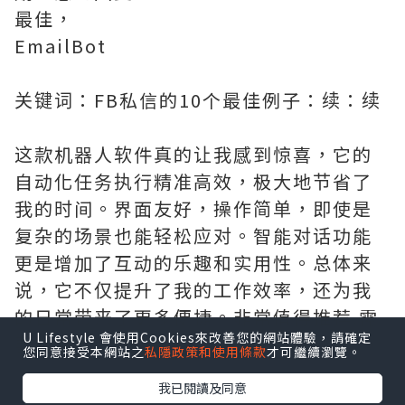
最佳，
EmailBot
关键词：FB私信的10个最佳例子：续：续
这款机器人软件真的让我感到惊喜，它的
自动化任务执行精准高效，极大地节省了
我的时间。界面友好，操作简单，即使是
复杂的场景也能轻松应对。智能对话功能
更是增加了互动的乐趣和实用性。总体来
说，它不仅提升了我的工作效率，还为我
的日常带来了更多便捷。非常值得推荐.需
U Lifestyle 會使用Cookies來改善您的網站體驗，請確定
要的拿去吧,官网
http://www.vst.tw
您同意接受本網站之
私隱政策和使用條款
才可繼續瀏覽。
我已閱讀及同意