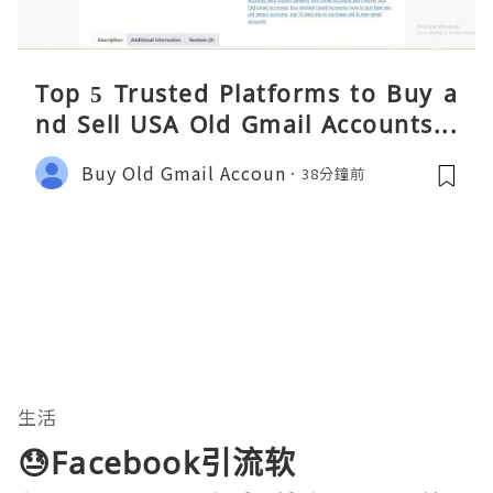
Top 5 Trusted Platforms to Buy a
nd Sell USA Old Gmail Accounts S
afely 2026
Buy Old Gmail Accoun
38分鐘前
生活
😓Facebook引流软