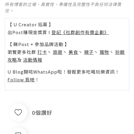
所有博客的立場、真實性、準確性及完整性不負任何法律責
任。
【 U Creator 招募 】
出Post賺現金獎賞 l
登記《社群創作有價企劃》
【 睇Post + 參加品牌活動 】
瀏覽更多社群
打卡
丶
旅遊
丶
美食
丶
親子
丶
寵物
丶
扮靚
攻略
及
活動情報
U Blog開咗WhatsApp啦！發掘更多吃喝玩樂資訊！
Follow 我哋
！
0個讚好