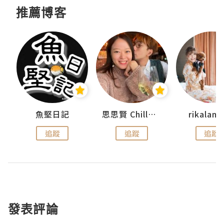
推薦博客
urnal
魚堅日記
思思賢 ChillMyBabe
rikala
追蹤
追蹤
追蹤
發表評論