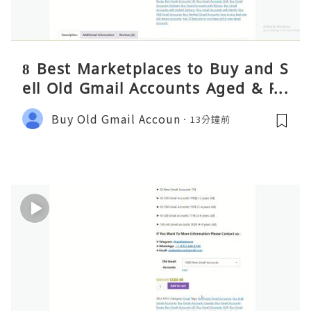
8 Best Marketplaces to Buy and S
ell Old Gmail Accounts Aged & PV
A Safely (Any Country) – 2026 Gui
Buy Old Gmail Accoun
13分鐘前
de