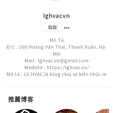
lghvacvn
追蹤
Mô Tả

Đ/C : 168 Hoàng Văn Thái, Thanh Xuân, Hà 
Nội

Mail : lghvac.vn@gmail.com

Wedsite : https://lghvac.vn/

Mô tả : LG HVAC là blog chia sẻ kiến thức m
推薦博客