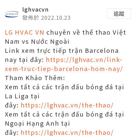
lghvacvn
追蹤
發佈於 2022.10.23
LG HVAC VN
chuyên về thể thao Việt
Nam vs Nước Ngoài
Link xem trực tiếp trận Barcelona
nay tại đây:
https://lghvac.vn/link-
xem-truc-tiep-barcelona-hom-nay/
Tham Khảo Thêm:
Xem tất cả các trận đấu bóng đá tại
La Liga tại
đây:
https://lghvac.vn/the-thao/
Xem tất cả các trận đấu bóng đá tại
Ngoại Hạng Anh tại
đây:
https://lghvac.vn/the-thao/