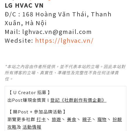
LG HVAC VN
Đ/C : 168 Hoàng Văn Thái, Thanh
Xuân, Hà Nội
Mail: lghvac.vn@gmail.com
Wedsite:
https://lghvac.vn/
*本站之內容由作者所提供，並不代表本站的立場。因此本站對
所有博客的立場、真實性、準確性及完整性不負任何法律責
任。
【 U Creator 招募 】
出Post賺現金獎賞 l
登記《社群創作有價企劃》
【 睇Post + 參加品牌活動 】
瀏覽更多社群
打卡
丶
旅遊
丶
美食
丶
親子
丶
寵物
丶
扮靚
攻略
及
活動情報