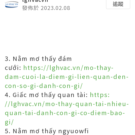
追蹤
發佈於 2023.02.08
3. Nằm mơ thấy đám
cưới:
https://lghvac.vn/mo-thay-
dam-cuoi-la-diem-gi-lien-quan-den-
con-so-gi-danh-con-gi/
4. Giấc mơ thấy quan tài:
https:
//lghvac.vn/mo-thay-quan-tai-nhieu-
quan-tai-danh-con-gi-co-diem-bao-
gi/
5. Nằm mơ thấy ngyuowfi