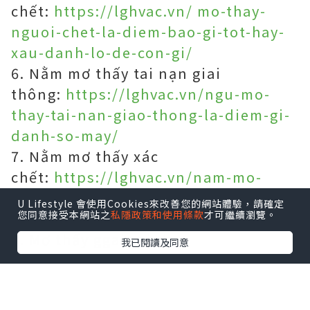
chết:
https://lghvac.vn/ mo-thay-
nguoi-chet-la-diem-bao-gi-tot-hay-
xau-danh-lo-de-con-gi/
6. Nằm mơ thấy tai nạn giai
thông:
https://lghvac.vn/ngu-mo-
thay-tai-nan-giao-thong-la-diem-gi-
danh-so-may/
7. Nằm mơ thấy xác
chết:
https://lghvac.vn/nam-mo-
thay-xac-chet-la-diem-bao-gi-lanh-
U Lifestyle 會使用Cookies來改善您的網站體驗，請確定
您同意接受本網站之
私隱政策和使用條款
才可繼續瀏覽。
hay-du-danh-lo-de-con-gi/
8. Mơ thấy ggais xinh
我已閱讀及同意
:
https://lghvac.vn/nam-mo-thay-gai-
xinh-lien-quan-den-con-so-gi-diem-
bao-gi-se-den-voi-ban/