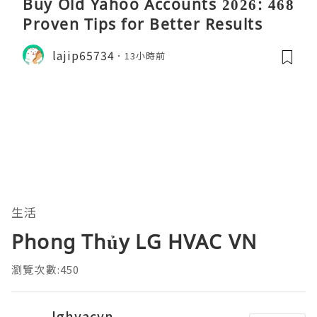
Buy Old Yahoo Accounts 2026: 468
Proven Tips for Better Results
lajip65734
13小時前
生活
Phong Thủy LG HVAC VN
瀏覽次數:450
lghvacvn