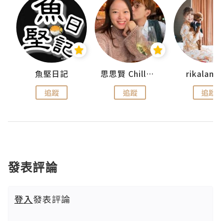
urnal
魚堅日記
思思賢 ChillMyBabe
rikala
追蹤
追蹤
追蹤
發表評論
登入
發表評論