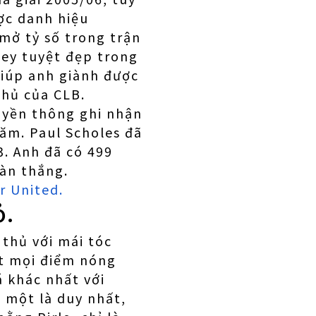
ợc danh hiệu
mở tỷ số trong trận
ley tuyệt đẹp trong
giúp anh giành được
 thủ của CLB.
uyền thông ghi nhận
năm. Paul Scholes đã
3. Anh đã có 499
bàn thắng.
r United.
ỏ.
thủ với mái tóc
ặt mọi điểm nóng
á khác nhất với
à một là duy nhất,