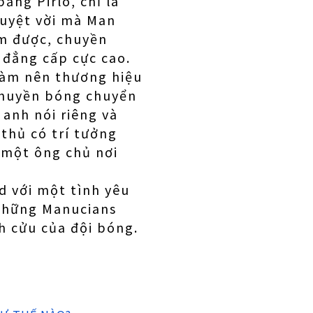
ằng Pirlo, chỉ là
tuyệt vời mà Man
àm được, chuyền
 đẳng cấp cực cao.
 làm nên thương hiệu
 chuyền bóng chuyển
 anh nói riêng và
 thủ có trí tưởng
 một ông chủ nơi
n.
d với một tình yêu
 những Manucians
nh cửu của đội bóng.