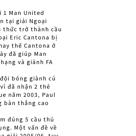
i 1 Man United
n tại giải Ngoại
h thức trở thành cầu
ại Eric Cantona bị
thay thế Cantona ở
này đã giúp Man
 hạng và giành FA
 đội bóng giành cú
vì đã nhận 2 thẻ
gue năm 2003, Paul
g bàn thắng cao
ém đúng 5 cầu thủ
dụng. Một vấn đề về
a giải 2005/06, tuy