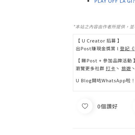
PLAY OFF LÀ G
*本站之內容由作者所提供，
【 U Creator 招募 】
出Post賺現金獎賞 l
登記《
【 睇Post + 參加品牌活動 
瀏覽更多社群
打卡
丶
旅遊
U Blog開咗WhatsAp
0個讚好