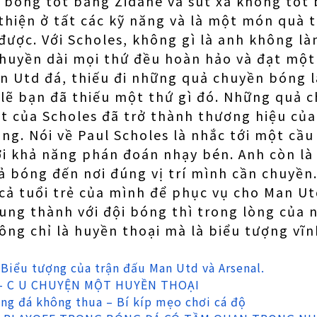
 bóng tốt bằng Zidane và sút xa không tốt b
thiện ở tất các kỹ năng và là một món quà 
ược. Với Scholes, không gì là anh không l
huyền dài mọi thứ đều hoàn hảo và đạt một
an Utd đá, thiếu đi những quả chuyền bóng
 lẽ bạn đã thiếu một thứ gì đó. Những quả
t của Scholes đã trở thành thương hiệu của
ng. Nói về Paul Scholes là nhắc tới một cầu
i khả năng phán đoán nhạy bén. Anh còn là
ả bóng đến nơi đúng vị trí mình cần chuyề
ả tuổi trẻ của mình để phục vụ cho Man Ut
rung thành với đội bóng thì trong lòng của
ông chỉ là huyền thoại mà là biểu tượng vĩ
: Biểu tượng của trận đấu Man Utd và Arsenal.
– C U CHUYỆN MỘT HUYỀN THOẠI
ng đá không thua – Bí kíp mẹo chơi cá độ