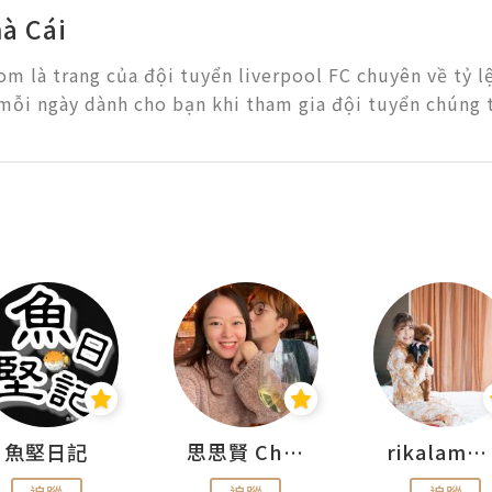
à Cái
m là trang của đội tuyển liverpool FC chuyên về tỷ lệ
mỗi ngày dành cho bạn khi tham gia đội tuyển chúng t
魚堅日記
思思賢 ChillMyBabe
rikalammm