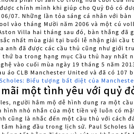
i được chính mình khi giúp cho Quỷ Đỏ có đư
06/07. Những lần tỏa sáng cá nhân với bàn 
pool vào tháng Mười năm 2006 và một cú vol
 Aston Villa hai tháng sau đó, bàn thắng đã 
sắc nhất mùa giải tại buổi lễ nhận giải cầu
 anh đã được các cầu thủ cũng như giới tr
rí thứ ba trong hạng mục Cầu thủ hay nhất 
 nghệ vào cuối mùa ngày 19 tháng 5 năm 201
àu áo CLB Manchester United và đã có 107 
Scholes: Biểu tượng bất diệt của Mancheste
mãi một tình yêu với quỷ đ
es, người hâm mộ dễ hình dung ra một cầu 
n hình nhỏ nhắn của một tiền vệ luôn có m
anh cũng là nhắc đến một cầu thủ với cách đ
 tâm hàng đầu trong lịch sử. Paul Scholes l