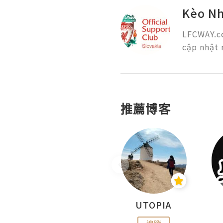
Kèo Nh
LFCWAY.co
cập nhật 
推薦博客
沙米旅行手帖 Somewhere Journal
UTOPIA