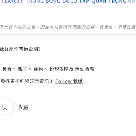
Ì? PLAYOFF TRONG BÓNG ĐÁ CÓ TẦM QUAN TRỌNG N
並不代表本站的立場。因此本站對所有博客的立場、真實性、準確性
社群創作有價企劃》
】
丶
美食
丶
親子
丶
寵物
丶
扮靚攻略
及
活動情報
p啦！發掘更多吃喝玩樂資訊！
Follow 我哋
！
收藏