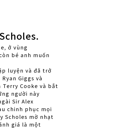
 Scholes.
pe, ở vùng
i còn bé anh muốn
.
ập luyện và đã trở
 Ryan Giggs và
à Terry Cooke và bắt
ững người này
gài Sir Alex
au chinh phục mọi
uy Scholes mờ nhạt
ánh giá là một