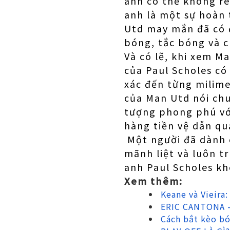
anh có thể không rê
anh là một sự hoàn 
Utd may mắn đã có đ
bóng, tắc bóng và c
Và có lẽ, khi xem M
của Paul Scholes có
xác đến từng milime
của Man Utd nói chu
tượng phong phú vớ
hàng tiền vệ dẫn qu
Một người đã dành c
mãnh liệt và luôn t
anh Paul Scholes kh
Xem thêm:
Keane và Vieira
ERIC CANTONA 
Cách bắt kèo bó