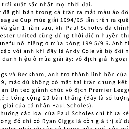
 trái xuất sắc nhất mọi thời đại.
 đã ghi bàn trong cả trận ra mắt màu áo độ
League Cup mùa giải 1994/95 lẫn trận ra quâ
 Và gần 1 năm sau, khi Paul Scholes đã chín
ester United cũng đúng thời điểm huyền tho
ungfu nổi tiếng ở mùa bóng 199 5/9 6. Anh 
 cặp với anh khi đấy là Andy Cole và bộ đôi 
 danh hiệu ở mùa giải ấy: vô địch giải Ngoại
gs và Beckham, anh trở thành linh hồn của
99, mặc dù không có mặt tại trận chung kết 
Man United giành chức vô địch Premier Lea
góp tổng cộng 20 bàn thắng (đây là số lượn
giải của cá nhân Paul Scholes).
hương các loại của Paul Scholes chỉ thua k
rong đó chỉ có Ryan Giggs là còn giá trị sử 
holes phải rời sân cỏ trong nửa cuối của mù