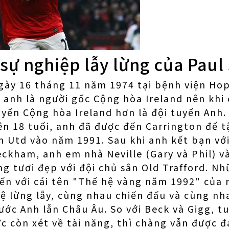
 sự nghiệp lẫy lừng của Paul
gày 16 tháng 11 năm 1974 tại bệnh viện Ho
 anh là người gốc Cộng hòa Ireland nên kh
uyển Cộng hòa Ireland hơn là đội tuyển Anh
n 18 tuổi, anh đã được đến Carrington để t
 Utd vào năm 1991. Sau khi anh kết bạn với
eckham, anh em nhà Neville (Gary và Phil) v
 tươi đẹp với đội chủ sân Old Trafford. Nh
n với cái tên "Thế hệ vàng năm 1992" của n
ệ lừng lẫy, cùng nhau chiến đấu và cùng nh
ước Anh lẫn Châu Âu. So với Beck và Gigg, t
c còn xét về tài năng, thì chàng vẫn được đ