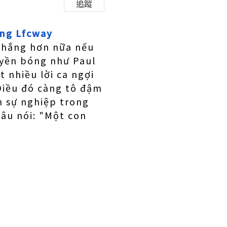
追蹤
ùng Lfcway
 thắng hơn nữa nếu
uyền bóng như Paul
 nhiều lời ca ngợi
Điều đó càng tô đậm
n sự nghiệp trong
âu nói: "Một con