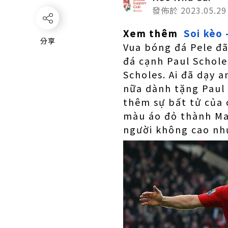
發佈於 2023.05.29
Xem thêm
Soi kèo
分享
分享
Vua bóng đá Pele đã
đá cạnh Paul Schole
Scholes. Ai đã dạy 
nữa dành tặng Paul 
thêm sự bất tử của 
màu áo đỏ thành Ma
người không cao nh