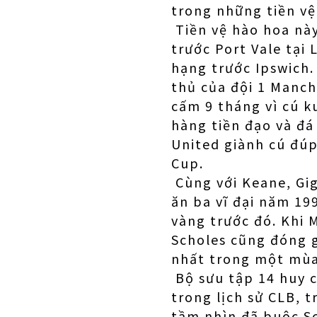
trong những tiền vệ
Tiền vệ hào hoa này
trước Port Vale tại 
hạng trước Ipswich.
thủ của đội 1 Manch
cấm 9 tháng vì cú k
hàng tiền đạo và đá
United giành cú đúp
Cup.
Cùng với Keane, Gig
ăn ba vĩ đại năm 19
vàng trước đó. Khi 
Scholes cũng đóng 
nhất trong một mùa 
Bộ sưu tập 14 huy c
trong lịch sử CLB, t
tầm nhìn đã buộc Sc