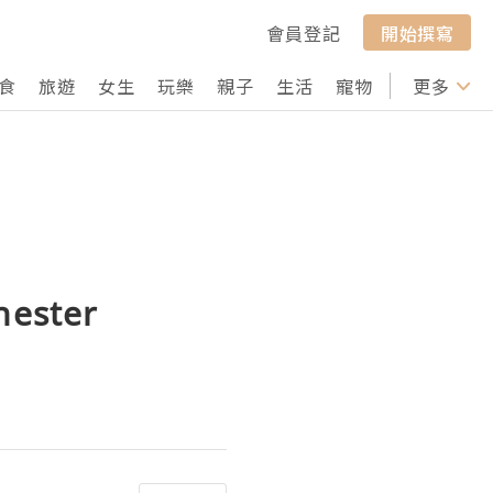
會員登記
開始撰寫
食
旅遊
女生
玩樂
親子
生活
寵物
行山
更多
打卡
hester