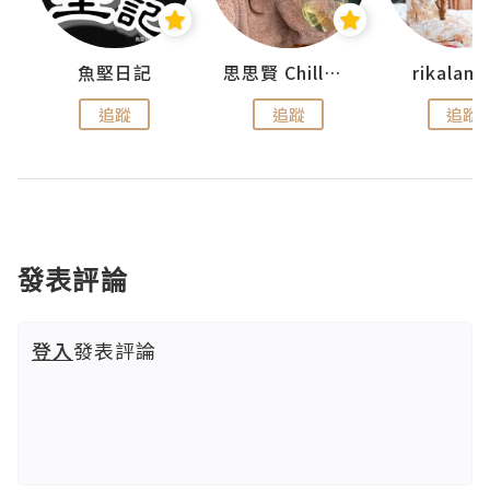
urnal
魚堅日記
思思賢 ChillMyBabe
rikala
追蹤
追蹤
追蹤
發表評論
登入
發表評論