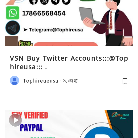
VSN Buy Twitter Accounts:::@Top
hireusa::: .
Tophireueusa
2小時前