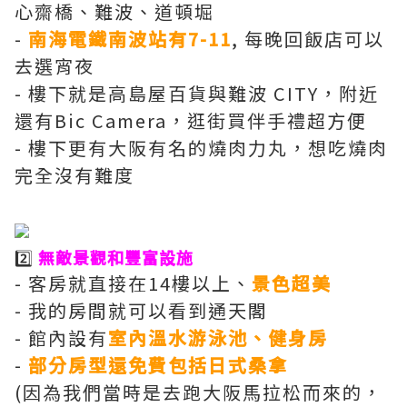
心齋橋、難波、道頓堀
-
南海電鐵南波站有7-11
, 每晚回飯店可以
去選宵夜
- 樓下就是高島屋百貨與難波 CITY，附近
還有Bic Camera，逛街買伴手禮超方便
- 樓下更有大阪有名的燒肉力丸，想吃燒肉
完全沒有難度
2️⃣
無敵景觀和豐富設施
- 客房就直接在14樓以上、
景色超美
- 我的房間就可以看到通天閣
- 館內設有
室內溫水游泳池、健身房
-
部分房型還免費包括日式桑拿
(因為我們當時是去跑大阪馬拉松而來的，