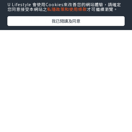
的地
U Lifestyle 會使用Cookies來改善您的網站體驗，請確定
您同意接受本網站之
私隱政策和使用條款
才可繼續瀏覽。
住梅田/大阪站：
我已閱讀及同意
- 搭乘 JR西日本 的新快速列車直達京都
車站
- 約 30 分鐘、570日圓
或
- 搭乘 阪急電鐵 直達京都河原町
- 約 45 分鐘、410日圓
住難波/心齋橋：
- 先搭地鐵至淀屋橋站，轉乘 京阪電車
直達祇園四条或伏見稻荷
- 約 55 分鐘、490日圓
或
- 從「新大阪站」搭乘 JR東海道新幹線
- 只需 15分鐘即可抵達京都、1,450日
圓