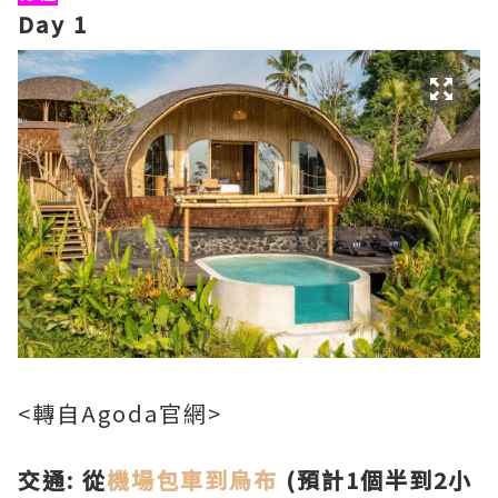
Day 1
<轉自Agoda官網>
交通: 從
機場包車到烏布
(預計1個半到2小