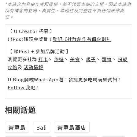
*本站之內容由作者所提供，並不代表本站的立場。因此本站對
所有博客的立場、真實性、準確性及完整性不負任何法律責
任。
【 U Creator 招募 】
出Post賺現金獎賞 l
登記《社群創作有價企劃》
【 睇Post + 參加品牌活動 】
瀏覽更多社群
打卡
丶
旅遊
丶
美食
丶
親子
丶
寵物
丶
扮靚
攻略
及
活動情報
U Blog開咗WhatsApp啦！發掘更多吃喝玩樂資訊！
Follow 我哋
！
相關話題
峇里島
Bali
峇里島酒店