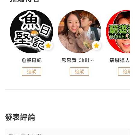
urnal
魚堅日記
思思賢 ChillMyBabe
追蹤
追蹤
追蹤
發表評論