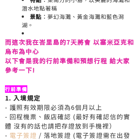
潛水地點著稱
景點
：夢幻海灘、黃金海灘和藍色潟
湖。
而這次我在
峇里島
的7天將會 以塞米亞克和
烏布為中心
以下會是我的行前準備和預想行程 給大家
參考一下!
行前準備
1. 入境規定
- 護照有效期限必須為6個月以上
- 回程機票、飯店確認 (最好有確認信的實
體 沒有的話也請把存證放到手機裡）
-
電子簽證
/ 落地簽證 (電子簽證需在出發