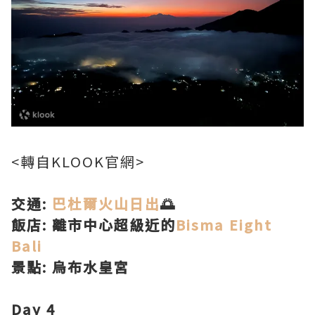
<轉自KLOOK官網>
交通:
巴杜爾火山日出
🌅
飯店: 離市中心超級近的
Bisma Eight
Bali
景點: 烏布水皇宮
Day 4