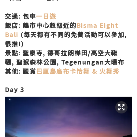
交通: 包車
一日遊
飯店: 離市中心超級近的
Bisma Eight
Bali
(每天都有不同的免費活動可以參加,
很推!)
景點: 聖泉寺, 德哥拉朗梯田/高空大鞦
韆, 聖猴森林公園, Tegenungan大曝布
其他: 觀賞
巴厘島烏布卡恰舞 & 火舞秀
Day 3