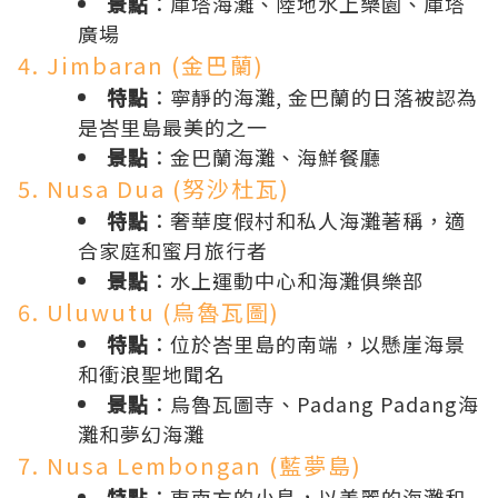
景點
：庫塔海灘、陸地水上樂園、庫塔
廣場
4. Jimbaran (金巴蘭)
特點
：寧靜的海灘, 金巴蘭的日落被認為
是峇里島最美的之一
景點
：金巴蘭海灘、海鮮餐廳
5. Nusa Dua (努沙杜瓦)
特點
：奢華度假村和私人海灘著稱，適
合家庭和蜜月旅行者
景點
：水上運動中心和海灘俱樂部
6. Uluwutu (烏魯瓦圖)
特點
：位於峇里島的南端，以懸崖海景
和衝浪聖地聞名
景點
：烏魯瓦圖寺、Padang Padang海
灘和夢幻海灘
7. Nusa Lembongan (藍夢島)
特點
：東南方的小島，以美麗的海灘和