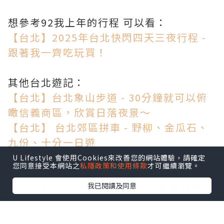
想參考92我上年的行程 可以看：
【台北】2025年台北快閃四天三夜行程 -
跟著我一齊吃玩買！
其他台北遊記：
【台北】台北象山步道 - 30分鐘就可以俯
瞰信義商區，欣賞日落夜景～
【台北】 台北郊區拼車 - 野柳、金瓜石、
九份、十分一日遊
【台灣】台北車站超推薦住宿：新驛旅店
U Lifestyle 會使用Cookies來改善您的網站體驗，請確定
您同意接受本網站之
私隱政策和使用條款
才可繼續瀏覽。
台北車站 - 免費小吃泡麵讓你不胖都難？
【台北】台北伴手禮開箱! 下次跟著我買
我已閱讀及同意
吧!