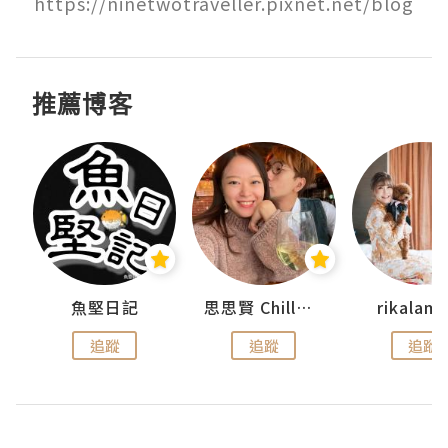
https://ninetwotraveller.pixnet.net/blog
推薦博客
urnal
魚堅日記
思思賢 ChillMyBabe
rikala
追蹤
追蹤
追蹤