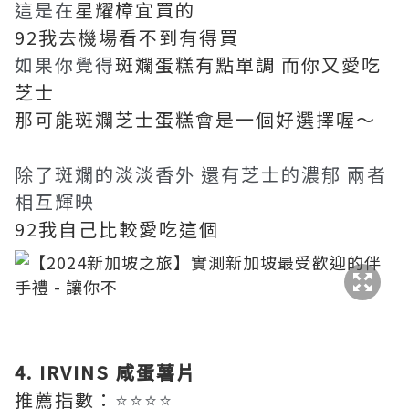
這是在
星耀樟宜買的
92我去機場看不到有得買
如果你覺得
斑斕蛋糕有點單調 而你又愛吃
芝士
那可能斑斕芝士蛋糕會是一個好選擇喔～
除了斑斕的淡淡香外 還有芝士的濃郁 兩者
相互輝映
92我自己比較愛吃這個
4. IRVINS 咸蛋薯片
推薦指數：
⭐⭐⭐⭐