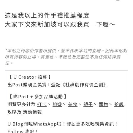
這是我以上的伴手禮推薦程度
大家下次來新加坡可以跟我買一下喔～
*本站之內容由作者所提供，並不代表本站的立場。因此本站對
所有博客的立場、真實性、準確性及完整性不負任何法律責
任。
【 U Creator 招募 】
出Post賺現金獎賞 l
登記《社群創作有價企劃》
【 睇Post + 參加品牌活動 】
瀏覽更多社群
打卡
丶
旅遊
丶
美食
丶
親子
丶
寵物
丶
扮靚
攻略
及
活動情報
U Blog開咗WhatsApp啦！發掘更多吃喝玩樂資訊！
Follow 我哋
！