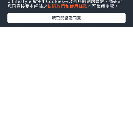
U Lifestyle 會使用Cookies來改善您的網站體驗，請確定
您同意接受本網站之
私隱政策和使用條款
才可繼續瀏覽。
住梅田/大阪站：
我已閱讀及同意
- 搭乘 JR西日本 的新快速列車直達京都
車站
- 約 30 分鐘、570日圓
或
- 搭乘 阪急電鐵 直達京都河原町
- 約 45 分鐘、410日圓
住難波/心齋橋：
- 先搭地鐵至淀屋橋站，轉乘 京阪電車
直達祇園四条或伏見稻荷
- 約 55 分鐘、490日圓
或
- 從「新大阪站」搭乘 JR東海道新幹線
- 只需 15分鐘即可抵達京都、1,450日
圓