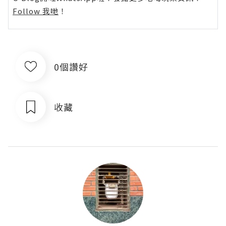
Follow 我哋
！
0個讚好
收藏