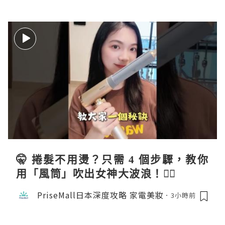
🤫 捲髮不用燙？只需 4 個步驟，教你
用「風筒」吹出女神大波浪！💇‍♀️
PriseMall日本深度攻略 家電美妝
3小時前