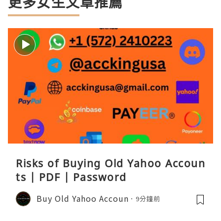
更多女生文章推薦
Risks of Buying Old Yahoo Accoun
ts | PDF | Password
Buy Old Yahoo Accoun
9分鐘前