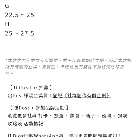
G
22.5 ~ 25
H
25 ~ 27.5
*本站之內容由作者所提供，並不代表本站的立場。因此本站對
所有博客的立場、真實性、準確性及完整性不負任何法律責
任。
【 U Creator 招募 】
出Post賺現金獎賞 l
登記《社群創作有價企劃》
【 睇Post + 參加品牌活動 】
瀏覽更多社群
打卡
丶
旅遊
丶
美食
丶
親子
丶
寵物
丶
扮靚
攻略
及
活動情報
U Blog開咗WhatsApp啦！發掘更多吃喝玩樂資訊！