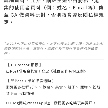
詳細資料，此外，網站主是不得將私下蒐
集的使用者資料（例：姓名、Email等）傳
至 GA 做資料比對，否則將會違反隱私權規
定。
*本站之內容由作者所提供，並不代表本站的立場。因此本站對
所有博客的立場、真實性、準確性及完整性不負任何法律責
任。
【 U Creator 招募 】
出Post賺現金獎賞 l
登記《社群創作有價企劃》
【 睇Post + 參加品牌活動 】
瀏覽更多社群
打卡
丶
旅遊
丶
美食
丶
親子
丶
寵物
丶
扮靚
攻略
及
活動情報
U Blog開咗WhatsApp啦！發掘更多吃喝玩樂資訊！