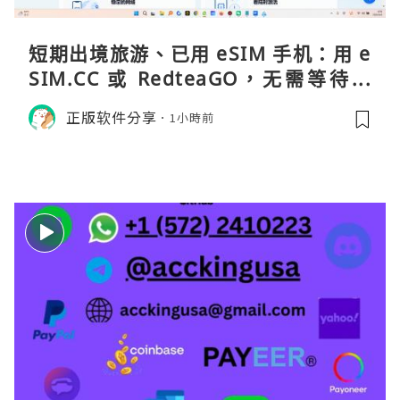
短期出境旅游、已用 eSIM 手机：用 e
SIM.CC 或 RedteaGO，无需等待收
货。需要“当地号码 + 通话短信”（如
正版软件分享
1小時前
打车、外卖、客户联络）：优先 Redt
eaGO（明确提供通话短信套餐）。长