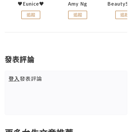
h 夏沫
♥Eunice♥
Amy Ng
追蹤
追蹤
追蹤
發表評論
登入
發表評論