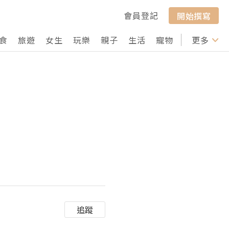
會員登記
開始撰寫
食
旅遊
女生
玩樂
親子
生活
寵物
行山
更多
打卡
追蹤