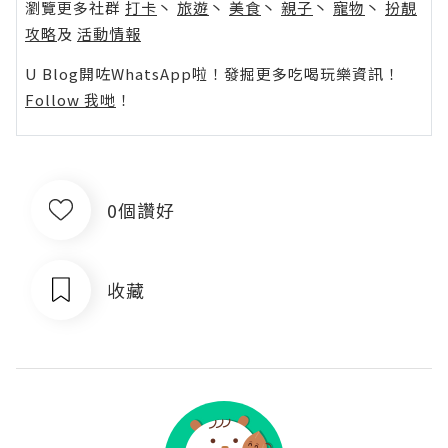
瀏覽更多社群
打卡
丶
旅遊
丶
美食
丶
親子
丶
寵物
丶
扮靚
攻略
及
活動情報
U Blog開咗WhatsApp啦！發掘更多吃喝玩樂資訊！
Follow 我哋
！
0個讚好
收藏