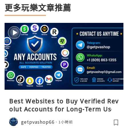
更多玩樂文章推薦
Best Websites to Buy Verified Rev
olut Accounts for Long-Term Use
getpvashop66
1小時前