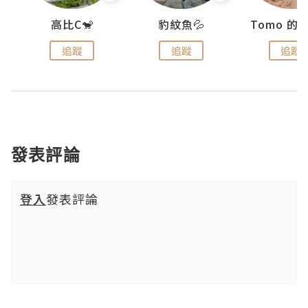
)
高比C🐒
豹紋魚💦
追蹤
追蹤
追蹤
發表評論
登入
發表評論