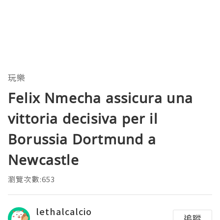
玩樂
Felix Nmecha assicura una
vittoria decisiva per il
Borussia Dortmund a
Newcastle
瀏覽次數:653
lethalcalcio
追蹤