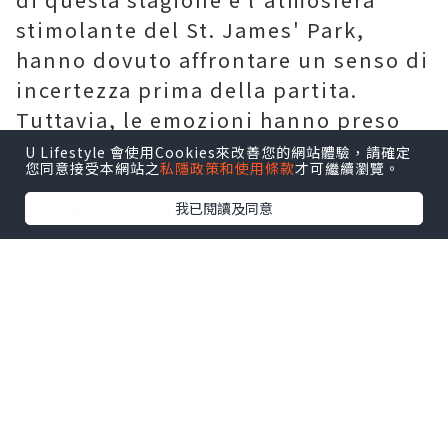
stimolante del St. James' Park,
hanno dovuto affrontare un senso di
incertezza prima della partita.
Tuttavia, le emozioni hanno preso
una brusca svolta quando i giocatori
U Lifestyle 會使用Cookies來改善您的網站體驗，請確定
您同意接受本網站之
私隱政策和使用條款
才可繼續瀏覽。
e i tifosi del Newcastle hanno
lasciato lo stadio inzuppato di
我已閱讀及同意
pioggia dopo il fischio finale,
scoraggiati e sconfitti dalla lezione
di Champions League del Borussia
Dortmund. Il vibrante mare di
magliette da calcio nello stadio ha
messo in mostra la passione
incrollabile dei tifosi. Il decisivo