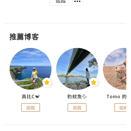
追蹤
推薦博客
)
高比C🐒
豹紋魚💦
追蹤
追蹤
追蹤