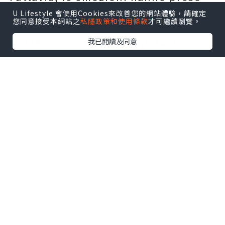
una brusca svolta quando i giocatori
U Lifestyle 會使用Cookies來改善您的網站體驗，請確定
您同意接受本網站之
私隱政策和使用條款
才可繼續瀏覽。
e i tifosi del Newcastle hanno
lasciato lo stadio inzuppato di
我已閱讀及同意
pioggia dopo il fischio finale,
scoraggiati e sconfitti dalla lezione
di Champions League del Borussia
Dortmund. Il vibrante mare di
magliette da calcio nello stadio ha
messo in mostra la passione
incrollabile dei tifosi. Il decisivo
primo gol di Nmecha alla fine di un
intenso primo tempo si è rivelato
sufficiente per consentire alla
squadra della Bundesliga di
assicurarsi la prima vittoria nella