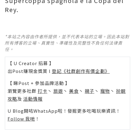
Supercoppa spagnola e la Copa del
Rey.
*本站之內容由作者所提供，並不代表本站的立場。因此本站對
所有博客的立場、真實性、準確性及完整性不負任何法律責
任。
【 U Creator 招募 】
出Post賺現金獎賞 l
登記《社群創作有價企劃》
【 睇Post + 參加品牌活動 】
瀏覽更多社群
打卡
丶
旅遊
丶
美食
丶
親子
丶
寵物
丶
扮靚
攻略
及
活動情報
U Blog開咗WhatsApp啦！發掘更多吃喝玩樂資訊！
Follow 我哋
！