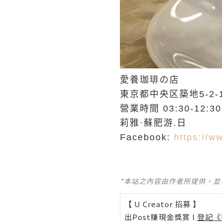
愛養珈琲の店
東京都中央区築地5-2-1
營業時間 03:30-12
莉雅·蘇肥游.日
Facebook:
https://w
*本站之內容由作者所提供，
【 U Creator 招募 】
出Post賺現金獎賞 l
登記《