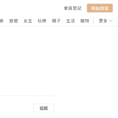
會員登記
開始撰寫
食
旅遊
女生
玩樂
親子
生活
寵物
行山
更多
打卡
追蹤