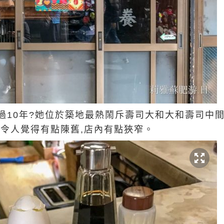
10年?
她位於築地最熱鬧斥壽司大和大和壽司中間
,令人覺得有點陳舊,店內有點狹窄。