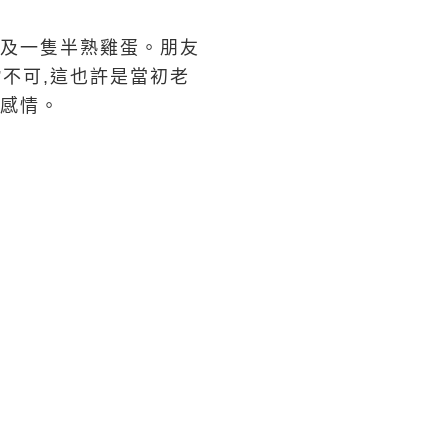
士及一隻半熟雞蛋。朋友
”不可,這也許是當初老
的感情。