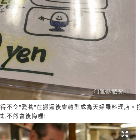
得不令”愛養”在搬遷後會轉型成為天婦羅料理店。
,不然會後悔喔!