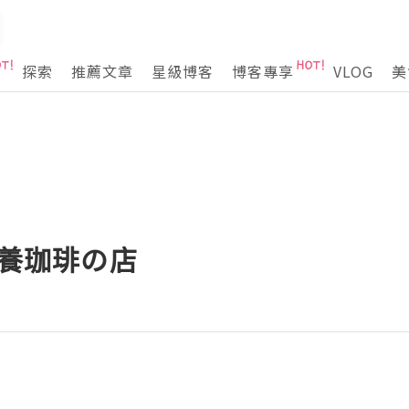
探索
推薦文章
星級博客
博客專享
VLOG
美
愛養珈琲の店