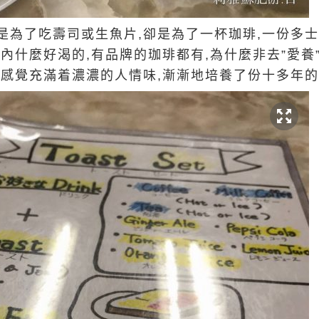
是為了吃壽司或生魚片,卻是為了一杯珈琲,一份多
內什麼好渴的,有品牌的珈琲都有,為什麼非去”愛養
人感覺充滿着濃濃的人情味,漸漸地培養了份十多年