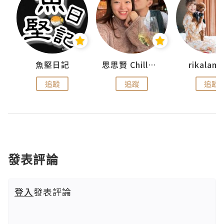
urnal
魚堅日記
思思賢 ChillMyBabe
rikala
追蹤
追蹤
追蹤
發表評論
登入
發表評論