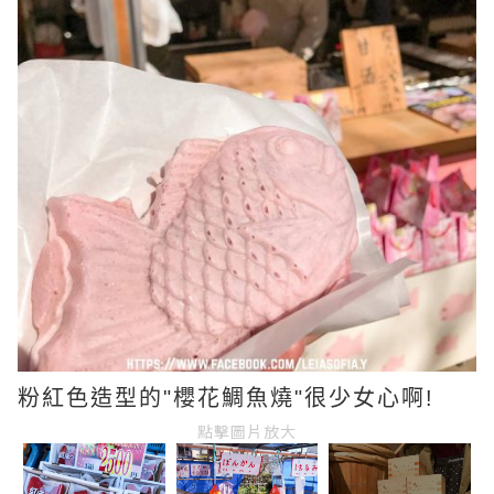
粉紅色造型的"櫻花鯛魚燒"很少女心啊!
點擊圖片放大