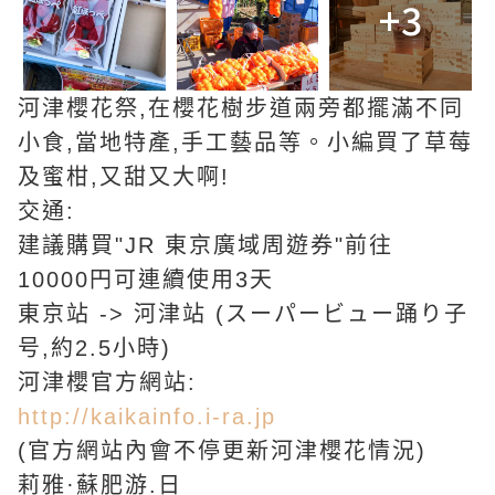
+3
河津櫻花祭,在櫻花樹步道兩旁都擺滿不同
小食,當地特產,手工藝品等。小編買了草莓
及蜜柑,又甜又大啊!
交通:
建議購買"JR 東京廣域周遊券"前往
10000円可連續使用3天
東京站 -> 河津站 (スーパービュー踊り子
号,約2.5小時)
河津櫻官方網站:
http://kaikainfo.i-ra.jp
(官方網站內會不停更新河津櫻花情況)
莉雅·蘇肥游.日