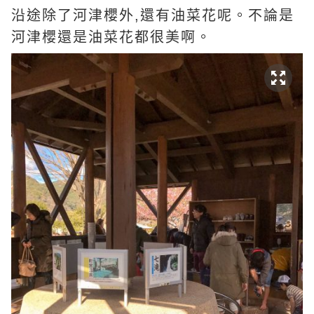
沿途除了河津櫻外,還有油菜花呢。不論是
河津櫻還是油菜花都很美啊。