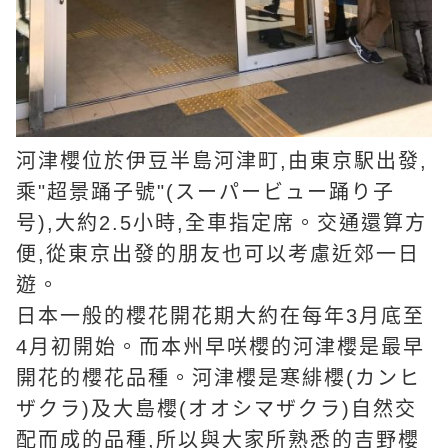
河津櫻位於伊豆半島河津町,由東京駅出發,
乘"超景踊子號"(スーパービュー踊り子
号),大約2.5小時,全車指定席。交通還算方
便,從東京出發的朋友也可以考慮近郊一日
遊。
日本一般的櫻花開花期大約在每年3月底至
4月初開始。而本州早咲櫻的河津櫻是最早
開花的櫻花品種。河津櫻是寒緋櫻(カンヒ
ザクラ)及大島櫻(オオシマザクラ)自然交
配而成的品種,所以與大家所熟悉的吉野櫻