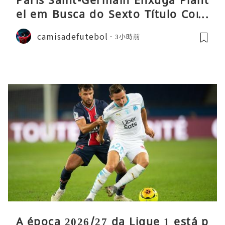
Paris Saint-Germain Enxuga Plant
el em Busca do Sexto Título Cons
ecutivo da Liga
camisadefutebol
3小時前
A época 2026/27 da Ligue 1 está p