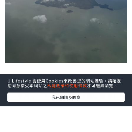
踏入6月份是日本的梅雨季, 也是紫陽花綻
U Lifestyle 會使用Cookies來改善您的網站體驗，請確定
您同意接受本網站之
私隱政策和使用條款
才可繼續瀏覽。
放時侯, 以往梅雨季節很少前往日本, 難得
今年移居了日本, 當然會跑多幾個紫陽花名
我已閱讀及同意
所。