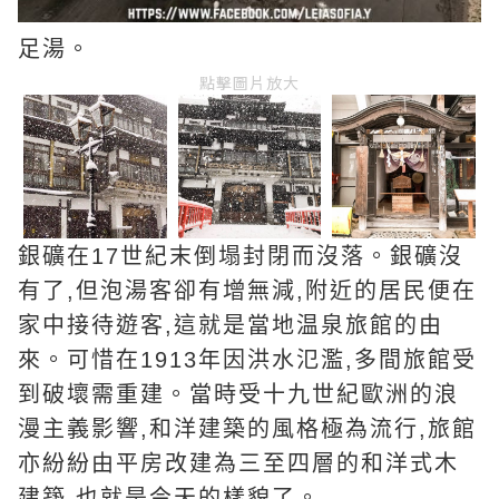
足湯。
點擊圖片放大
銀礦在17世紀末倒塌封閉而沒落。銀礦沒
有了,但泡湯客卻有增無減,附近的居民便在
家中接待遊客,這就是當地温泉旅館的由
來。可惜在1913年因洪水氾濫,多間旅館受
到破壞需重建。當時受十九世紀歐洲的浪
漫主義影響,和洋建築的風格極為流行,旅館
亦紛紛由平房改建為三至四層的和洋式木
建築,也就是今天的樣貌了。