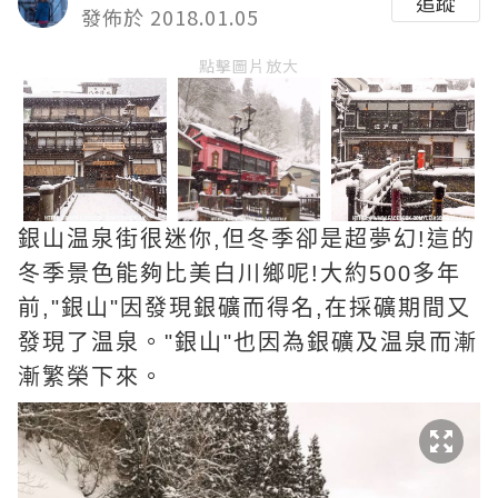
追蹤
發佈於 2018.01.05
點擊圖片放大
銀山温泉街很迷你,但冬季卻是超夢幻!這的
冬季景色能夠比美白川鄉呢!大約500多年
前,"銀山"因發現銀礦而得名,在採礦期間又
發現了温泉。"銀山"也因為銀礦及温泉而漸
漸繁榮下來。