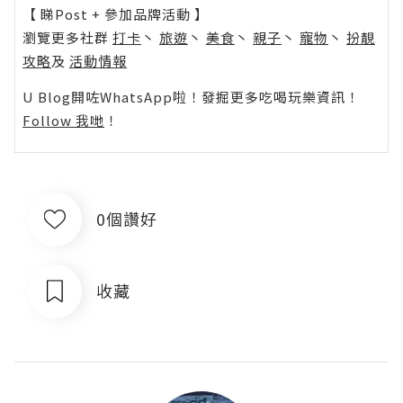
【 睇Post + 參加品牌活動 】
瀏覽更多社群
打卡
丶
旅遊
丶
美食
丶
親子
丶
寵物
丶
扮靚
攻略
及
活動情報
U Blog開咗WhatsApp啦！發掘更多吃喝玩樂資訊！
Follow 我哋
！
0個讚好
收藏