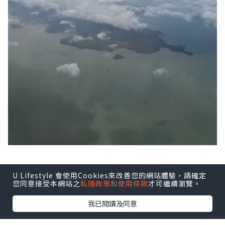
踏入6月份是日本的梅雨季, 也是紫陽花綻
U Lifestyle 會使用Cookies來改善您的網站體驗，請確定
您同意接受本網站之
私隱政策和使用條款
才可繼續瀏覽。
放時侯, 以往梅雨季節很少前往日本, 難得
今年移居了日本, 當然會跑多幾個紫陽花名
我已閱讀及同意
所。