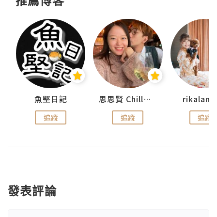
推薦博客
urnal
魚堅日記
思思賢 ChillMyBabe
rikala
追蹤
追蹤
追蹤
發表評論