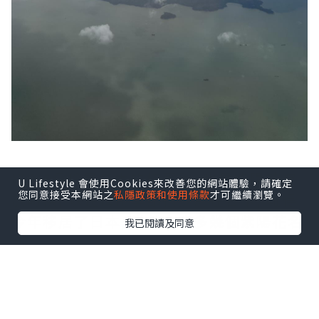
踏入6月份是日本的梅雨季, 也是紫陽花綻
U Lifestyle 會使用Cookies來改善您的網站體驗，請確定
您同意接受本網站之
私隱政策和使用條款
才可繼續瀏覽。
放時侯, 以往梅雨季節很少前往日本, 難得
今年移居了日本, 當然會跑多幾個紫陽花名
我已閱讀及同意
所。