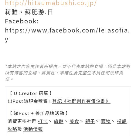
http://hitsumabushi.co.jp/
莉雅·蘇肥游.日
Facebook:
https://www.facebook.com/leiasofia.
y
*本站之內容由作者所提供，並不代表本站的立場。因此本站對
所有博客的立場、真實性、準確性及完整性不負任何法律責
任。
【 U Creator 招募 】
出Post賺現金獎賞 l
登記《社群創作有價企劃》
【 睇Post + 參加品牌活動 】
瀏覽更多社群
打卡
丶
旅遊
丶
美食
丶
親子
丶
寵物
丶
扮靚
攻略
及
活動情報