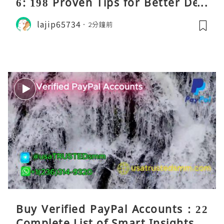
6: 198 Proven Tips for Better Deci
sions
lajip65734
2分鐘前
Buy Verified PayPal Accounts : 22
Complete List of Smart Insights