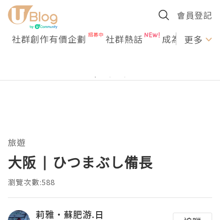
會員登記
社群創作有價企劃
社群熱話
成為U Creato
更多
旅遊
大阪 | ひつまぶし備長
瀏覽次數:588
莉雅·蘇肥游.日