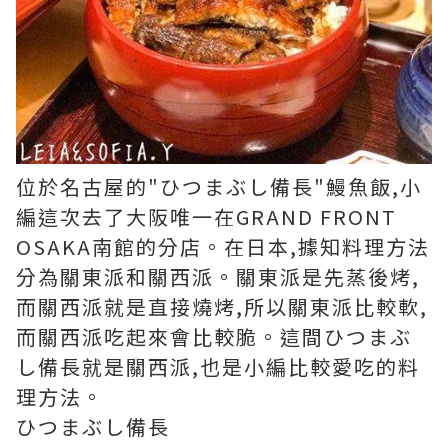
位於名古屋的"ひつまぶし備長"鰻魚飯,小
編這次去了大阪唯一在GRAND FRONT
OSAKA南館的分店。在日本,據知料理方法
分為關東派和關西派。關東派是先蒸後烤,
而關西派就是直接燒烤,所以關東派比較軟,
而關西派吃起來會比較脆。這間ひつまぶ
し備長就是關西派,也是小編比較愛吃的料
理方法。
ひつまぶし備長