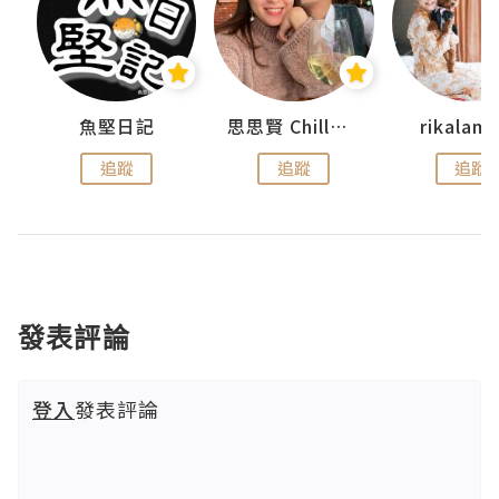
urnal
魚堅日記
思思賢 ChillMyBabe
rikala
追蹤
追蹤
追蹤
發表評論
登入
發表評論