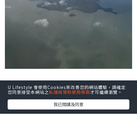
踏入6月份是日本的梅雨季, 也是紫陽花綻
U Lifestyle 會使用Cookies來改善您的網站體驗，請確定
您同意接受本網站之
私隱政策和使用條款
才可繼續瀏覽。
放時侯, 以往梅雨季節很少前往日本, 難得
今年移居了日本, 當然會跑多幾個紫陽花名
我已閱讀及同意
所。