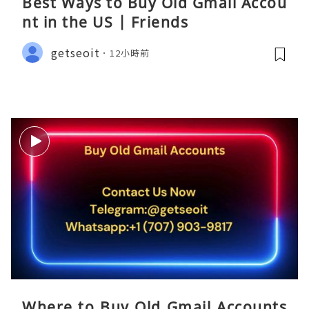
Best Ways to Buy Old Gmail Accou
nt in the US | Friends
getseoit
12小時前
Where to Buy Old Gmail Accounts