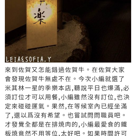
來到佐賀又怎能錯過佐賀牛。在佐賀大家
會發現佐賀牛無處不在。今次小編就選了
米其林一星的季樂本店,聽說平日也爆滿,必
須訂位才可以用餐,小編雖然沒有訂位,也決
定來碰碰運氣。果然,在等候室內已經坐滿
了,還以爲沒有希望。也嘗試問問職員吧。
才發覺全都是在排焼肉的,小編最愛食的鐵
板焼竟然不用等位,太好吧。如果時間許可