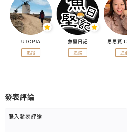
urnal
UTOPIA
魚堅日記
追蹤
追蹤
追蹤
發表評論
登入
發表評論