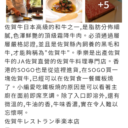
+5
佐賀牛日本高級的和牛之一,是脂肪分佈細
膩,色澤鮮艷的頂級霜降牛肉。必須通過層
層嚴格認證,並且是佐賀縣內飼養的黑毛和
牛,才能夠稱為"佐賀牛"。季樂是出產佐賀
牛的JA佐賀直營的佐賀牛料理專門店。香
港的SOGO也是從這裡進貨,在SOGO買一
塊佐賀牛,已經可以在佐賀食一餐鐵板焼
了。小編愛吃鐵板焼的原因是可以看著主
廚在面前即席烹調。除了入口即溶外,還有
微溫的,牛油的香,牛味香濃,實在令人難以
忘懷啊。
佐賀牛レストラン季楽本店