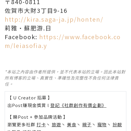
〒840-0811
佐賀市大財3丁目9-16
http://kira.saga-ja.jp/honten/
莉雅·蘇肥游.日
Facebook:
https://www.facebook.co
m/leiasofia.y
*本站之內容由作者所提供，並不代表本站的立場。因此本站對
所有博客的立場、真實性、準確性及完整性不負任何法律責
任。
【 U Creator 招募 】
出Post賺現金獎賞 l
登記《社群創作有價企劃》
【 睇Post + 參加品牌活動 】
瀏覽更多社群
打卡
丶
旅遊
丶
美食
丶
親子
丶
寵物
丶
扮靚