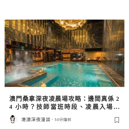
澳門桑拿深夜凌晨場攻略：邊間真係 2
4 小時？技師當班時段、凌晨入場流
程、過夜安排一次過講清
港澳深夜漫談
50分鐘前