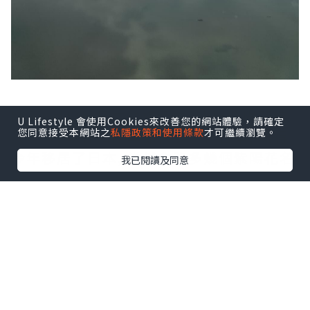
踏入6月份是日本的梅雨季, 也是紫陽花綻
U Lifestyle 會使用Cookies來改善您的網站體驗，請確定
您同意接受本網站之
私隱政策和使用條款
才可繼續瀏覽。
放時侯, 以往梅雨季節很少前往日本, 難得
今年移居了日本, 當然會跑多幾個紫陽花名
我已閱讀及同意
所。