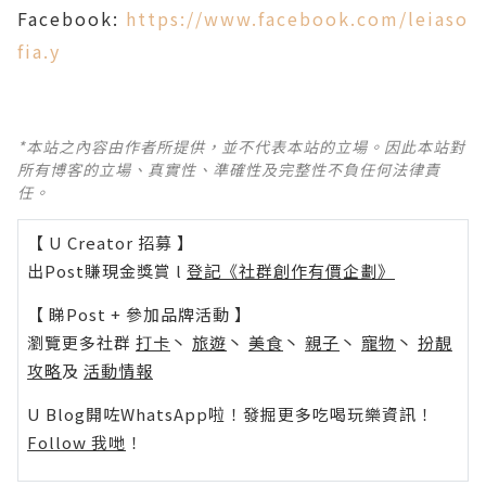
Facebook:
https://www.facebook.com/leiaso
fia.y
*本站之內容由作者所提供，並不代表本站的立場。因此本站對
所有博客的立場、真實性、準確性及完整性不負任何法律責
任。
【 U Creator 招募 】
出Post賺現金獎賞 l
登記《社群創作有價企劃》
【 睇Post + 參加品牌活動 】
瀏覽更多社群
打卡
丶
旅遊
丶
美食
丶
親子
丶
寵物
丶
扮靚
攻略
及
活動情報
U Blog開咗WhatsApp啦！發掘更多吃喝玩樂資訊！
Follow 我哋
！