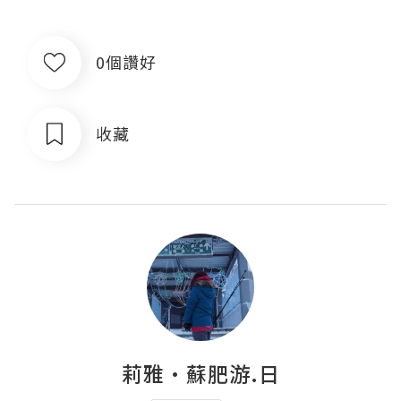
0個讚好
收藏
莉雅·蘇肥游.日