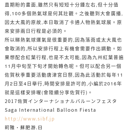
直期盼的畫面,雖然只有短短十分鍾左右,但十分值
得,100多個熱氣球是何其壯觀。之後聽到大會廣播,
因太大風的原故,本日取消了卡通人物熱氣球展。原
來安排兩日行程是必須的。
所以睇熱氣球運氣是很重要的,因為落雨或太大風也
會取消的,所以安排行程上有機會需要作出調動。如
果想配合紅葉行程,也是不太可能,因為九州紅葉普遍
11月中旬至下旬才開始轉色呢。但可以配合另一個
佐賀秋季重要活動唐津宮日祭,因為此活動於每年11
月2日至4日舉行,時間安排是許可的,小編於2016年
就是這樣安排喔(會陸續分享佐賀行)。
2017佐賀インターナショナルバルーンフェスタ
Saga International Balloon Fiesta
http://www.sibf.jp
莉雅·蘇肥游.日