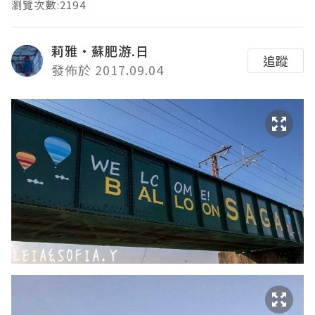
瀏覽次數:2194
莉雅·蘇肥游.日
追蹤
發佈於 2017.09.04