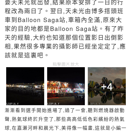
要天未光就出發,結果原本安排了一日的行
程改為兩日了。
翌日,天未光由博多撘頭班
車到Balloon Saga站,車箱內全滿,原來大
家的目的地都是Balloon Saga站。有了昨
天的經驗,大約也知道那個位置影日出倒影
相,果然很多專業的攝影師已經坐定定了,應
該就是這裏吧。
點擊圖片放大
+4
漸漸看到選手開始進場了,過了一會,聽到燃燒器啟動
聲,熱氣球終於升空了,那些高高低低色彩繽紛的熱氣
球,在嘉瀬河畔和晨光下,美得像一幅畫,這就是小編一