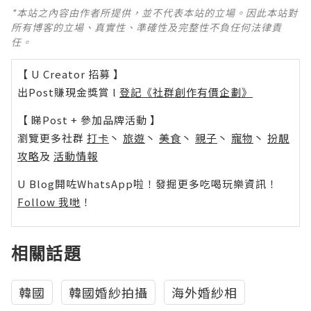
*本站之內容由作者所提供，並不代表本站的立場。因此本站對
所有博客的立場、真實性、準確性及完整性不負任何法律責
任。
【 U Creator 招募 】
出Post賺現金獎賞 l
登記《社群創作有價企劃》
【 睇Post + 參加品牌活動 】
瀏覽更多社群
打卡
丶
旅遊
丶
美食
丶
親子
丶
寵物
丶
扮靚
攻略
及
活動情報
U Blog開咗WhatsApp啦！發掘更多吃喝玩樂資訊！
Follow 我哋
！
相關話題
韓國
韓國婚紗拍攝
海外婚紗相