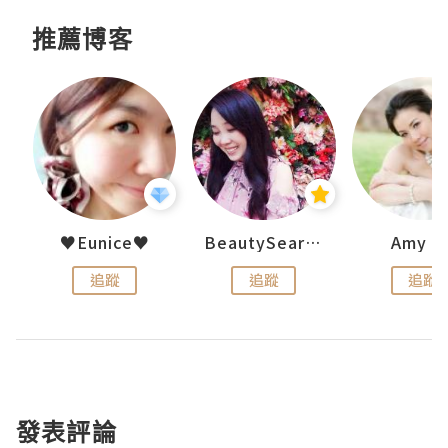
推薦博客
h 夏沫
♥Eunice♥
BeautySearch
Amy N
追蹤
追蹤
追蹤
發表評論