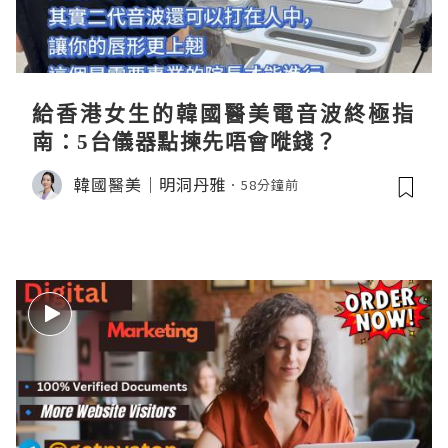
給香港女生的韓國醫美電音波終極指
南：5台儀器點揀先唔會嘥錢？
韓國醫美｜明洞丹雅
58分鐘前