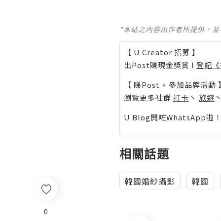
*本站之內容由作者所提供，
【 U Creator 招募 】
出Post賺現金獎賞 l
登記《
【 睇Post + 參加品牌活動 
瀏覽更多社群
打卡
丶
旅遊
U Blog開咗WhatsAp
相關話題
韓國婚紗攝影
韓國
0