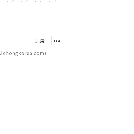
追蹤
gkorea.com)
