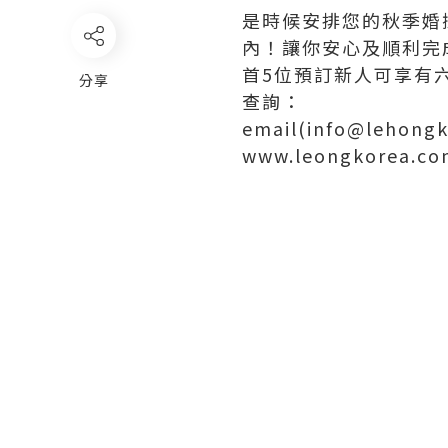
是時候安排您的秋季婚
內！讓你安心及順利完
首5位預訂新人可享有六折
分享
查詢：
email(info@lehong
www.leongkorea.co