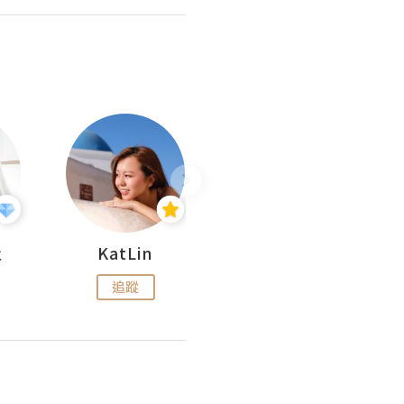
杜
KatLin
Missmiki 米奇小姐
追蹤
追蹤