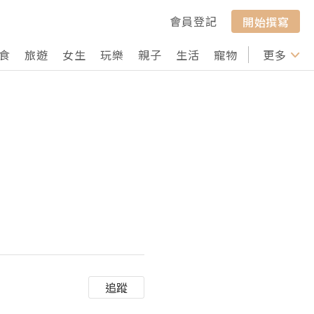
會員登記
開始撰寫
食
旅遊
女生
玩樂
親子
生活
寵物
行山
更多
打卡
追蹤