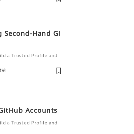
起來！🌬️💇‍♀️ 我們團
果你欣賞我們的努力，Follo
ng Second-Hand Gi
ld a Trusted Profile and
tHub is one of the worl
e development and collabo
鐘前
 GitHub Accounts
ld a Trusted Profile and
tHub is one of the worl