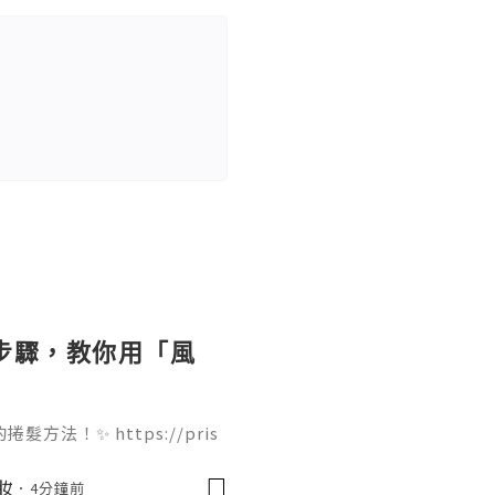
個步驟，教你用「風
法！✨ https://pris
ir-dryer 只需要 4 個步驟就能完
痛，吹出來的大波浪捲度非常
美妝
4分鐘前