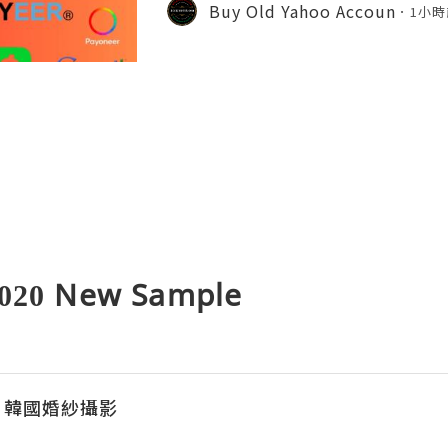
d's leading platforms for softwar
Buy Old Yahoo Accoun
1小時
ration. Millions of develo
2020 New Sample
EA 韓國婚紗攝影