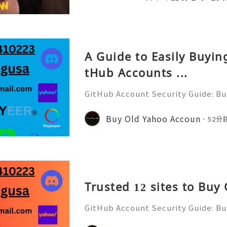
自然。如果你也擔心燙髮傷頭髮，這招一定要學
隊用心做每一個內容，真的不容易 🙏 如
w 支持一下吧！ 📘 FB →
A Guide to Easily Buyi
tHub Accounts ...
GitHub Account Security Guide: Bui
Protect Your Developer Identity Gi
d's leading platforms for softwar
Buy Old Yahoo Accoun
52分
ration. Millions of develo
Trusted 12 sites to Buy
GitHub Account Security Guide: Bui
Protect Your Developer Identity Gi