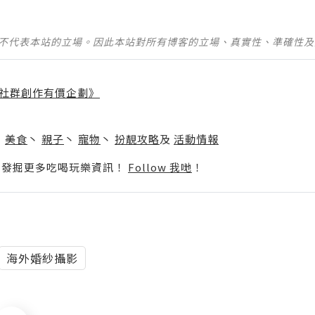
並不代表本站的立場。因此本站對所有博客的立場、真實性、準確性
社群創作有價企劃》
】
丶
美食
丶
親子
丶
寵物
丶
扮靚攻略
及
活動情報
p啦！發掘更多吃喝玩樂資訊！
Follow 我哋
！
海外婚紗攝影