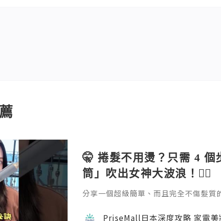
薦
🤫 捲髮不用燙？只需 4 
筒」吹出女神大波浪！💇‍♀️
分享一個超級簡單、而且完全不傷髮質的捲髮方
emall.com/products/daewoo-ha
成。過程完全不會像電熱捲那樣灼熱刺
PriseMall日本深度攻略 家電