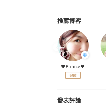
推薦博客
LoveCath 夏沫
♥Eunice♥
追蹤
追蹤
發表評論