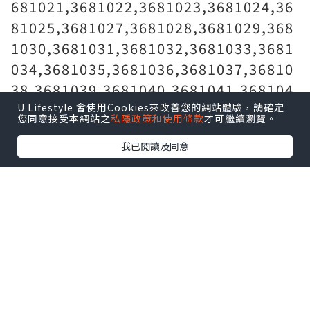
681021,3681022,3681023,3681024,36
81025,3681027,3681028,3681029,368
1030,3681031,3681032,3681033,3681
034,3681035,3681036,3681037,36810
38,3681039,3681040,3681041,368104
2,3681043"]
U Lifestyle 會使用Cookies來改善您的網站體驗，請確定
您同意接受本網站之
私隱政策和使用條款
才可繼續瀏覽。
我已閱讀及同意
*本站之內容由作者所提供，並不代表本站的立場。因此本站對
所有博客的立場、真實性、準確性及完整性不負任何法律責
任。
【 U Creator 招募 】
出Post賺現金獎賞 l
登記《社群創作有價企劃》
【 睇Post + 參加品牌活動 】
瀏覽更多社群
打卡
丶
旅遊
丶
美食
丶
親子
丶
寵物
丶
扮靚