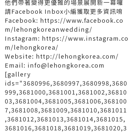
他們帶著變得更優雅的場景展開新一幕囉
請Facebook Inbox小編獲取更多資訊唷
Facebook: https://www.facebook.co
m/lehongkoreanwedding/
Instagram: https://www.instagram.co
m/lehongkorea/
Website: http://lehongkorea.com/
Email: info@lehongkorea.com
[gallery
ids="3680996,3680997,3680998,3680
999,3681000,3681001,3681002,36810
03,3681004,3681005,3681006,368100
7,3681008,3681009,3681010,3681011
,3681012,3681013,3681014,3681015,
3681016,3681018,3681019,3681020,3