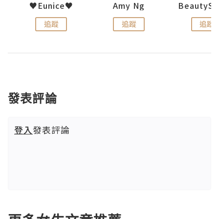
h 夏沫
♥Eunice♥
Amy Ng
追蹤
追蹤
追蹤
發表評論
登入
發表評論