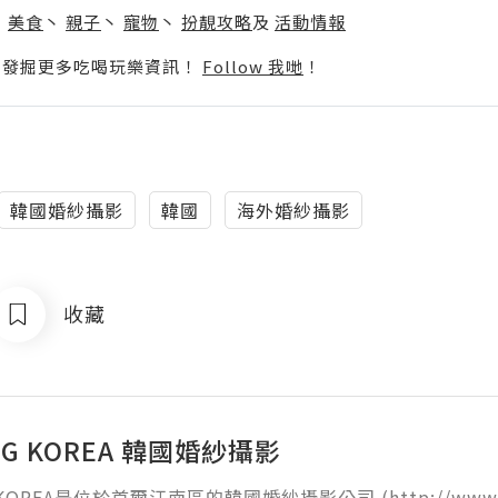
丶
美食
丶
親子
丶
寵物
丶
扮靚攻略
及
活動情報
p啦！發掘更多吃喝玩樂資訊！
Follow 我哋
！
韓國婚紗攝影
韓國
海外婚紗攝影
收藏
NG KOREA 韓國婚紗攝影
KOREA是位於首爾江南區的韓國婚紗攝影公司 (http://www.lehon