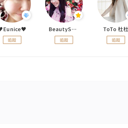
♥Eunice♥
BeautySearch
ToTo 杜
追蹤
追蹤
追蹤