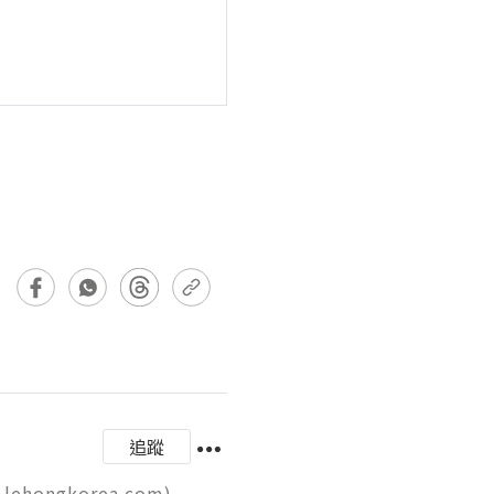
追蹤
gkorea.com)
