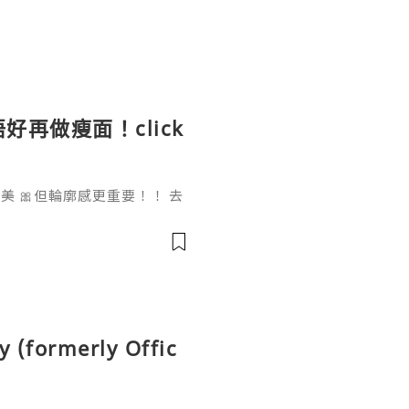
好再做瘦面！click
 🎀但輪廓感更重要！！ 去
做一次已經勁有效果！ Ohio
部機 ✨簡直係天衣無縫!
y (formerly Offic