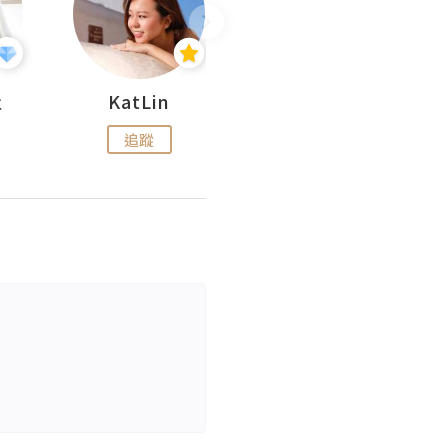
杜
KatLin
Missmiki 米奇小姐
追蹤
追蹤