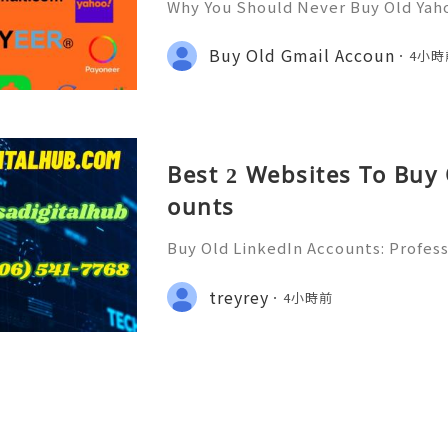
Why You Should Never Buy Old Yah
ntinues to be used by millions of 
onal communication, business cor
Buy Old Gmail Accoun
4小時
ccount recovery. Because of
Best 2 Websites To Buy
ounts
Buy Old LinkedIn Accounts: Profess
rivacy Protection & Responsible
ide 2026) 💫💎💲💫🌐✨💎Fast & Rel
treyrey
4小時前
rt 💫💎💲💫🌐✨💎WhatsApp :+1 (506)