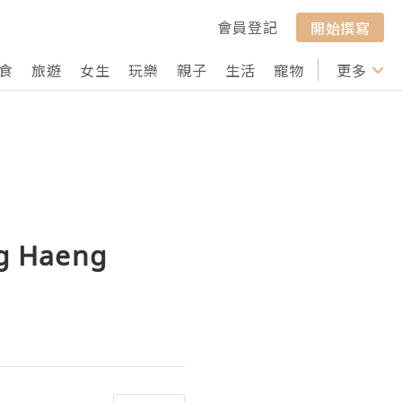
會員登記
開始撰寫
食
旅遊
女生
玩樂
親子
生活
寵物
行山
更多
打卡
g Haeng