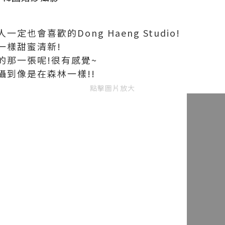
也會喜歡的Dong Haeng Studio!
一樣甜蜜清新!
的那一張呢!很有感覺~
攝到像是在森林一樣!!
點擊圖片放大