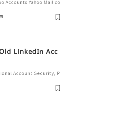
oo Accounts Yahoo Mail co
people worldwide for pers
respondence, and online a
前
 Old LinkedIn Acc
ional Account Security, P
 Management (Complete Gu
iable 24/7 Customer Suppo
 541-7