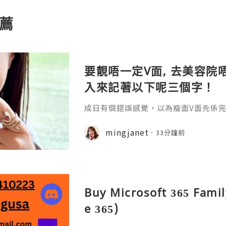
薦
要靚唔一定V面, 去美容院唔
入來記著以下呢三個字！
成日有個錯誤感覺，以為瘦面V面先係完美
咗Bare做Ohio呢一個療程 😱估唔到！
療程係=做Duo Tite + Oligio 呢2
mingjanet
33分鐘前
Buy Microsoft 365 Famil
e 365)