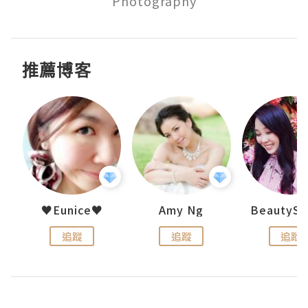
Photography
推薦博客
h 夏沫
♥Eunice♥
Amy Ng
追蹤
追蹤
追蹤