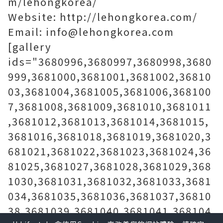
m/lehongkorea/
Website: http://lehongkorea.com/
Email: info@lehongkorea.com
[gallery
ids="3680996,3680997,3680998,3680
999,3681000,3681001,3681002,36810
03,3681004,3681005,3681006,368100
7,3681008,3681009,3681010,3681011
,3681012,3681013,3681014,3681015,
3681016,3681018,3681019,3681020,3
681021,3681022,3681023,3681024,36
81025,3681027,3681028,3681029,368
1030,3681031,3681032,3681033,3681
034,3681035,3681036,3681037,36810
38,3681039,3681040,3681041,368104