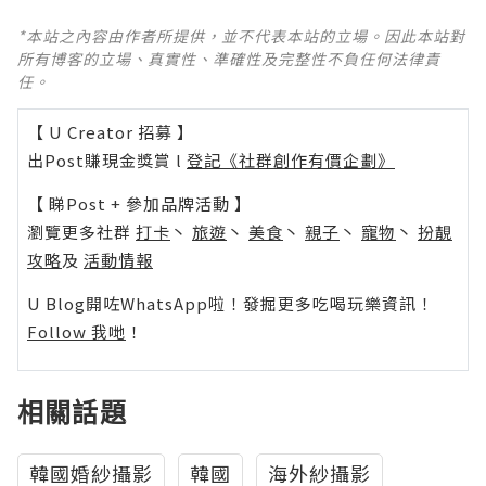
*本站之內容由作者所提供，並不代表本站的立場。因此本站對
所有博客的立場、真實性、準確性及完整性不負任何法律責
任。
【 U Creator 招募 】
出Post賺現金獎賞 l
登記《社群創作有價企劃》
【 睇Post + 參加品牌活動 】
瀏覽更多社群
打卡
丶
旅遊
丶
美食
丶
親子
丶
寵物
丶
扮靚
攻略
及
活動情報
U Blog開咗WhatsApp啦！發掘更多吃喝玩樂資訊！
Follow 我哋
！
相關話題
韓國婚紗攝影
韓國
海外紗攝影