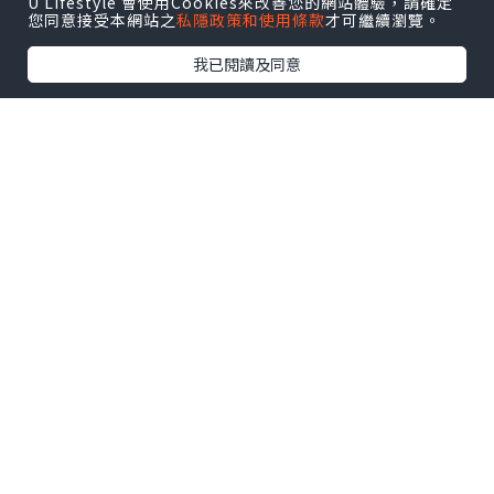
2,3681043"]
U Lifestyle 會使用Cookies來改善您的網站體驗，請確定
您同意接受本網站之
私隱政策和使用條款
才可繼續瀏覽。
我已閱讀及同意
*本站之內容由作者所提供，並不代表本站的立場。因此本站對
所有博客的立場、真實性、準確性及完整性不負任何法律責
任。
【 U Creator 招募 】
出Post賺現金獎賞 l
登記《社群創作有價企劃》
【 睇Post + 參加品牌活動 】
瀏覽更多社群
打卡
丶
旅遊
丶
美食
丶
親子
丶
寵物
丶
扮靚
攻略
及
活動情報
U Blog開咗WhatsApp啦！發掘更多吃喝玩樂資訊！
Follow 我哋
！
相關話題