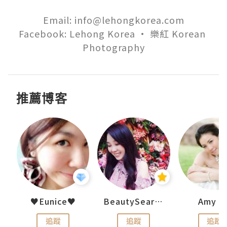
Email: info@lehongkorea.com

Facebook: Lehong Korea • 樂紅 Korean 
Photography
推薦博客
h 夏沫
♥Eunice♥
BeautySearch
Amy N
追蹤
追蹤
追蹤