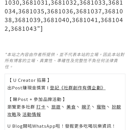
1030,3681031,3681032,3681033,3681
034,3681035,3681036,3681037,36810
38,3681039,3681040,3681041,368104
2,3681043"]
*本站之內容由作者所提供，並不代表本站的立場。因此本站對
所有博客的立場、真實性、準確性及完整性不負任何法律責
任。
【 U Creator 招募 】
出Post賺現金獎賞 l
登記《社群創作有價企劃》
【 睇Post + 參加品牌活動 】
瀏覽更多社群
打卡
丶
旅遊
丶
美食
丶
親子
丶
寵物
丶
扮靚
攻略
及
活動情報
U Blog開咗WhatsApp啦！發掘更多吃喝玩樂資訊！