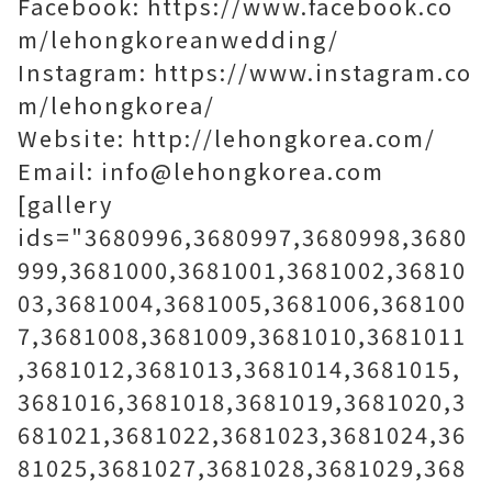
Facebook: https://www.facebook.co
m/lehongkoreanwedding/
Instagram: https://www.instagram.co
m/lehongkorea/
Website: http://lehongkorea.com/
Email: info@lehongkorea.com
[gallery
ids="3680996,3680997,3680998,3680
999,3681000,3681001,3681002,36810
03,3681004,3681005,3681006,368100
7,3681008,3681009,3681010,3681011
,3681012,3681013,3681014,3681015,
3681016,3681018,3681019,3681020,3
681021,3681022,3681023,3681024,36
81025,3681027,3681028,3681029,368