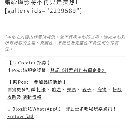
婚紗攝影將不再只是夢想!
[gallery ids="2299589"]
*本站之內容由作者所提供，並不代表本站的立場。因此本站對
所有博客的立場、真實性、準確性及完整性不負任何法律責
任。
【 U Creator 招募 】
出Post賺現金獎賞 l
登記《社群創作有價企劃》
【 睇Post + 參加品牌活動 】
瀏覽更多社群
打卡
丶
旅遊
丶
美食
丶
親子
丶
寵物
丶
扮靚
攻略
及
活動情報
U Blog開咗WhatsApp啦！發掘更多吃喝玩樂資訊！
Follow 我哋
！