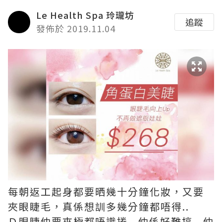
Le Health Spa 玲瓏坊
追蹤
發佈於 2019.11.04
每朝返工起身都要晒幾十分鐘化妝，又要
夾眼睫毛，真係想訓多幾分鐘都唔得..
Ｄ眼睫仲要夾極都唔識捲...仲係好難搞...仲