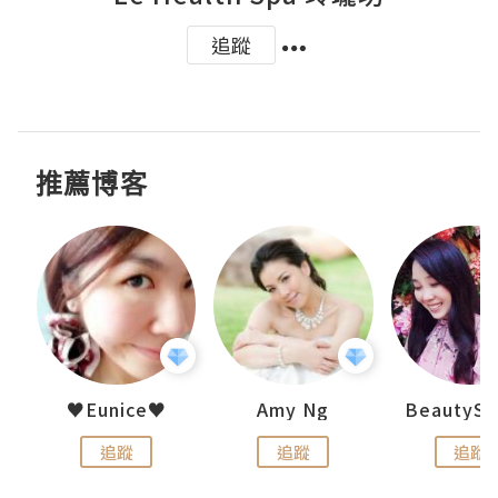
追蹤
推薦博客
h 夏沫
♥Eunice♥
Amy Ng
追蹤
追蹤
追蹤