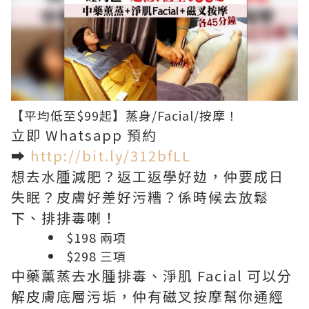
【平均低至$99起】蒸身/Facial/按摩！
立即 Whatsapp 預約
➡️
http://bit.ly/312bfLL
想去水腫減肥？返工返學好攰，仲要成日
失眠？皮膚好差好污糟？係時候去放鬆
下、排排毒喇！
$198 兩項
$298 三項
中藥薰蒸去水腫排毒、淨肌 Facial 可以分
解皮膚底層污垢，仲有磁叉按摩幫你通經