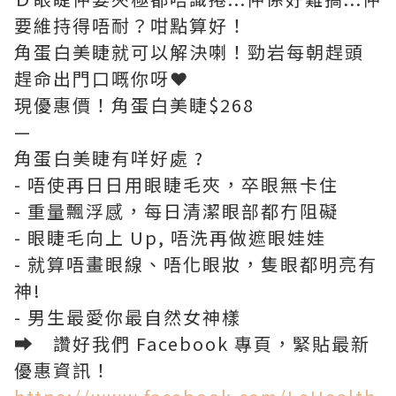
要維持得唔耐？咁點算好！
角蛋白美睫就可以解決喇！勁岩每朝趕頭
趕命出門口嘅你呀
❤
現優惠價！角蛋白美睫$268
—
角蛋白美睫有咩好處 ?
- 唔使再日日用眼睫毛夾，卒眼無卡住
- 重量飄浮感，每日清潔眼部都冇阻礙
- 眼睫毛向上 Up, 唔洗再做遮眼娃娃
- 就算唔畫眼線、唔化眼妝，隻眼都明亮有
神!
- 男生最愛你最自然女神樣
➡
讚好我們 Facebook 專頁，緊貼最新
優惠資訊！