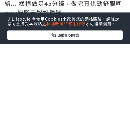
絡... 樣樣做足45分鐘，做完真係勁舒服啊
～～快啲去鬆鬆佢啦！
U Lifestyle 會使用Cookies來改善您的網站體驗，請確定
您同意接受本網站之
私隱政策和使用條款
才可繼續瀏覽。
我已閱讀及同意
➡
讚好我們 Facebook 專頁，緊貼最新
優惠資訊！
https://www.facebook.com/LeHealth
Spa/
Le Health Spa玲瓏坊
電話號碼 ：(852) 3616 3476 /
(852)3616 3475