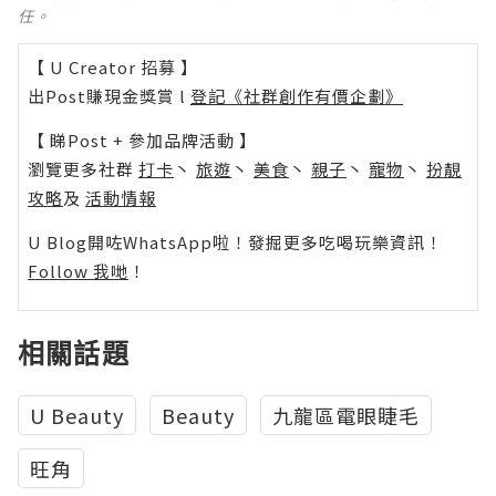
任。
【 U Creator 招募 】
出Post賺現金獎賞 l
登記《社群創作有價企劃》
【 睇Post + 參加品牌活動 】
瀏覽更多社群
打卡
丶
旅遊
丶
美食
丶
親子
丶
寵物
丶
扮靚
攻略
及
活動情報
U Blog開咗WhatsApp啦！發掘更多吃喝玩樂資訊！
Follow 我哋
！
相關話題
U Beauty
Beauty
九龍區電眼睫毛
旺角