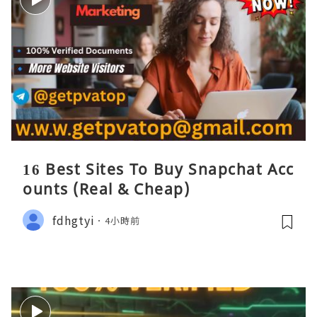
16 Best Sites To Buy Snapchat Acc
ounts (Real & Cheap)
fdhgtyi
4小時前