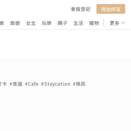
會員登記
開始撰寫
食
旅遊
女生
玩樂
親子
生活
寵物
行山
更多
打卡
打卡
#食譜
#Cafe
#Staycation
#移民