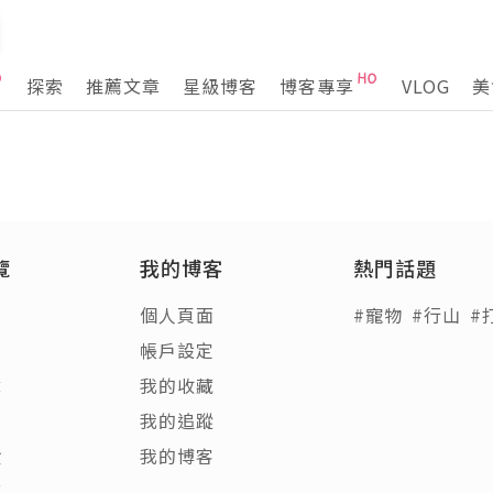
探索
推薦文章
星級博客
博客專享
VLOG
美
覽
我的博客
熱門話題
個人頁面
#寵物
#行山
#
帳戶設定
章
我的收藏
客
我的追蹤
饋
我的博客
稿