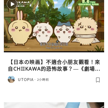
【日本の映画】不適合小朋友觀看！來
自CHIIKAWA的恐怖故事？—《劇場版
CHIIKAWA 人魚島的秘密》
UTOPIA
2小時前