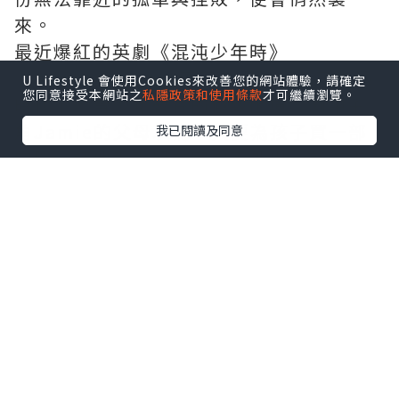
來。
最近爆紅的英劇《混沌少年時》
（Adolescence）正正赤裸地揭示了數碼
U Lifestyle 會使用Cookies來改善您的網站體驗，請確定
您同意接受本網站之
私隱政策和使用條款
才可繼續瀏覽。
時代下，青少年教養的極致困境。劇中主
角Jamie的父母以為，只要為孩子買一部
我已閱讀及同意
電腦、讓他乖乖留在家中不外出，就能避
開外界的壞影響。豈料，屏幕背後的演算
法和網絡社群，早就悄無聲息地重塑了孩
子的價值觀，甚至在現實與虛擬的夾縫
中，將他推向了不可挽回的深淵。
網絡世界的隱形危機：我們與
「火星原住民」的距離
在香港，不少家長也面臨著一模一樣的教
養難題。隨著智能手機和社交媒體（如