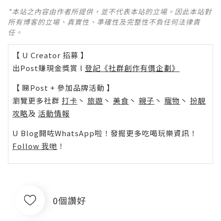
*本站之內容由作者所提供，並不代表本站的立場。因此本站對
所有博客的立場、真實性、準確性及完整性不負任何法律責
任。
【 U Creator 招募 】
出Post賺現金獎賞 l
登記《社群創作有價企劃》
【 睇Post + 參加品牌活動 】
瀏覽更多社群
打卡
丶
旅遊
丶
美食
丶
親子
丶
寵物
丶
扮靚
攻略
及
活動情報
U Blog開咗WhatsApp啦！發掘更多吃喝玩樂資訊！
Follow 我哋
！
0個讚好