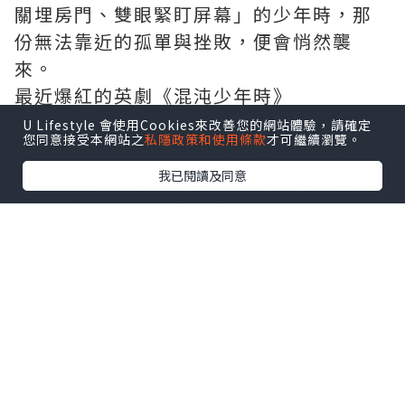
關埋房門、雙眼緊盯屏幕」的少年時，那
份無法靠近的孤單與挫敗，便會悄然襲
來。
最近爆紅的英劇《混沌少年時》
（Adolescence）正正赤裸地揭示了數碼
U Lifestyle 會使用Cookies來改善您的網站體驗，請確定
您同意接受本網站之
私隱政策和使用條款
才可繼續瀏覽。
時代下，青少年教養的極致困境。劇中主
角Jamie的父母以為，只要為孩子買一部
我已閱讀及同意
電腦、讓他乖乖留在家中不外出，就能避
開外界的壞影響。豈料，屏幕背後的演算
法和網絡社群，早就悄無聲息地重塑了孩
子的價值觀，甚至在現實與虛擬的夾縫
中，將他推向了不可挽回的深淵。
網絡世界的隱形危機：我們與
「火星原住民」的距離