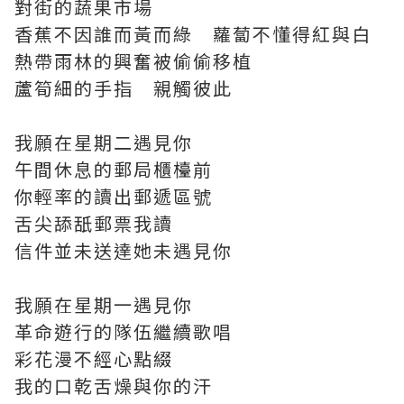
對街的蔬果市場
香蕉不因誰而黃而綠 蘿蔔不懂得紅與白
熱帶雨林的興奮被偷偷移植
蘆筍細的手指 親觸彼此
⠀
我願在星期二遇見你
午間休息的郵局櫃檯前
你輕率的讀出郵遞區號
舌尖舔舐郵票我讀
信件並未送達她未遇見你
⠀
我願在星期一遇見你
革命遊行的隊伍繼續歌唱
彩花漫不經心點綴
我的口乾舌燥與你的汗