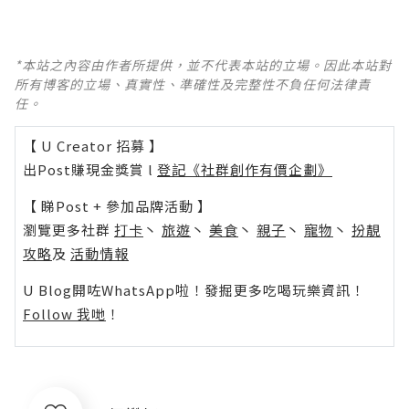
*本站之內容由作者所提供，並不代表本站的立場。因此本站對
所有博客的立場、真實性、準確性及完整性不負任何法律責
任。
【 U Creator 招募 】
出Post賺現金獎賞 l
登記《社群創作有價企劃》
【 睇Post + 參加品牌活動 】
瀏覽更多社群
打卡
丶
旅遊
丶
美食
丶
親子
丶
寵物
丶
扮靚
攻略
及
活動情報
U Blog開咗WhatsApp啦！發掘更多吃喝玩樂資訊！
Follow 我哋
！