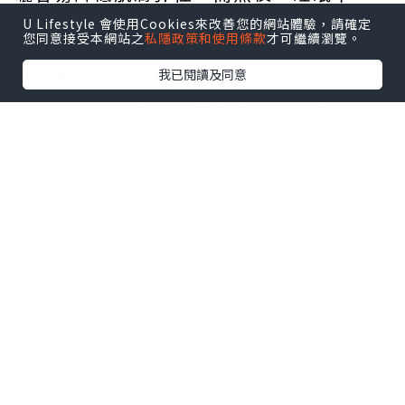
足、長時間使用電子產品、頻繁揉眼等生
U Lifestyle 會使用Cookies來改善您的網站體驗，請確定
您同意接受本網站之
私隱政策和使用條款
才可繼續瀏覽。
活習慣，也可能增加眼周負擔，使細紋提
早出現。
我已閱讀及同意
由於每個人的膚質、皮膚厚度及遺傳條件
不同，因此眼周紋路出現的時間與深淺也
會有所差異。
建立 3 個保養習慣，有助維持眼周肌膚狀
態
想讓眼周維持較好的膚況，不一定需要複
雜的保養程序，反而應從基礎習慣開始建
立。
首先是加強保濕，選擇適合眼周使用的保
養品，幫助維持
角質層
含水量；其次是每