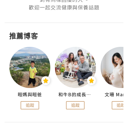
歡迎一起交流健康與保養話題
推薦博客
 Swan
暟媽與暟爸
和牛B的成長日記
文珊 ManS
追蹤
追蹤
追蹤