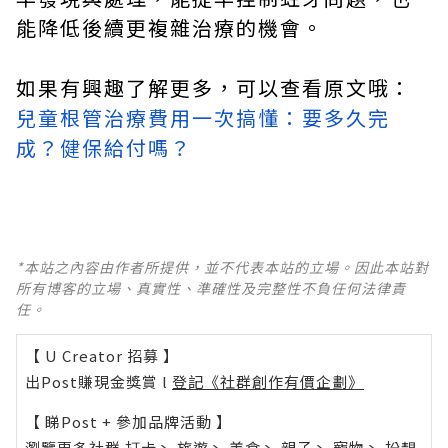
能降低後續更複雜治療的機會。
如果有興趣了解更多，可以查看原文哦：
兒童根管治療費用一次搞懂：要多久完
成？健保給付嗎？
*本站之內容由作者所提供，並不代表本站的立場。因此本站對
所有博客的立場、真實性、準確性及完整性不負任何法律責
任。
【 U Creator 招募 】
出Post賺現金獎賞 l
登記《社群創作有價企劃》
【 睇Post + 參加品牌活動 】
瀏覽更多社群
打卡
丶
旅遊
丶
美食
丶
親子
丶
寵物
丶
扮靚