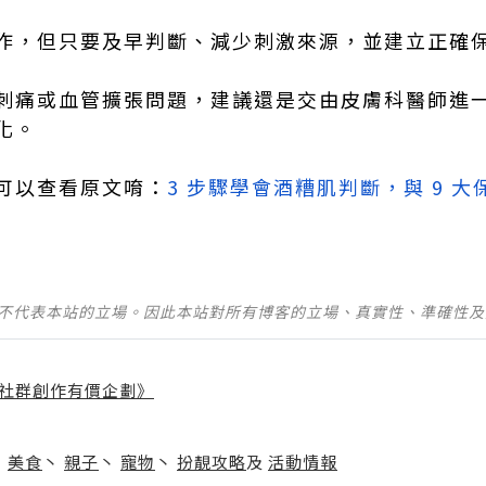
作，但只要及早判斷、減少刺激來源，並建立正確
刺痛或血管擴張問題，建議還是交由皮膚科醫師進
化。
可以查看原文唷：
3 步驟學會酒糟肌判斷，與 9 大
並不代表本站的立場。因此本站對所有博客的立場、真實性、準確性
社群創作有價企劃》
】
丶
美食
丶
親子
丶
寵物
丶
扮靚攻略
及
活動情報