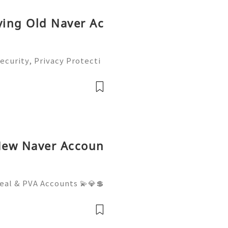
ying Old Naver Ac
ecurity, Privacy Protecti
plete Guide 2026) 💫💎
tomer Support 💫💎💲💫🌐
💎💲💫🌐✨💎Teleg
New Naver Accoun
eal & PVA Accounts 💫💎💲
mer Support 💫💎💲💫🌐✨
💲💫🌐✨💎Telegram: @usa
sadigitalhub 💫💎💲💫🌐✨