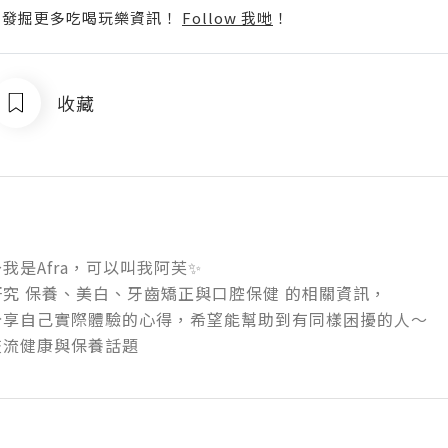
p啦！發掘更多吃喝玩樂資訊！
Follow 我哋
！
收藏
是Afra，可以叫我阿芙✨

究 保養、美白、牙齒矯正與口腔保健 的相關資訊，

享自己實際體驗的心得，希望能幫助到有同樣困擾的人～

交流健康與保養話題