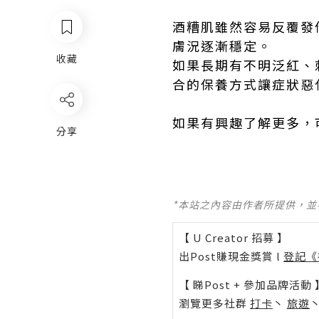
酒糟肌雖然容易反覆發
膚況逐漸穩定。
收藏
如果長期有不明泛紅、
合的保養方式讓症狀惡
如果有興趣了解更多，
分享
*本站之內容由作者所提供，
【 U Creator 招募 】
出Post賺現金獎賞 l
登記《
【 睇Post + 參加品牌活動 
瀏覽更多社群
打卡
丶
旅遊