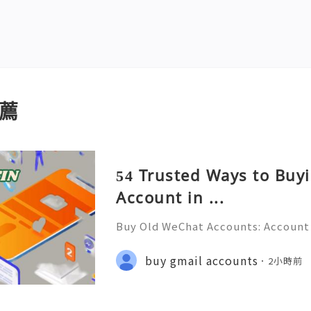
薦
54 Trusted Ways to Bu
Account in ...
Buy Old WeChat Accounts: Account 
tion & Responsible Management (C
💲💫🌐✨💎Fast & Reliable 24/7 Cus
buy gmail accounts
2小時前
✨💎WhatsApp :+1 (506) 541-7768 💫