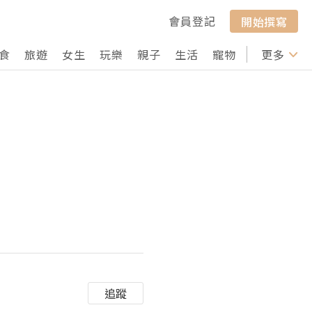
會員登記
開始撰寫
食
旅遊
女生
玩樂
親子
生活
寵物
行山
更多
打卡
追蹤