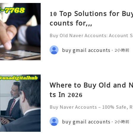
10 Top Solutions for Bu
counts for,,,
Buy Old Naver Accounts: Account S
on & Responsible Management (Com
💲💫🌐✨💎Fast & Reliable 24/7 Cus
buy gmail accounts
2小時前
✨💎WhatsApp :+1 (506) 541-7768 💫
Where to Buy Old and 
ts In 2026
Buy Naver Accounts – 100% Safe, R
💫🌐✨💎Fast & Reliable 24/7 Custo
💎WhatsApp :+1 (506) 541-7768 💫
buy gmail accounts
2小時前
digitalhub 💫💎💲💫🌐✨💎Discord: u