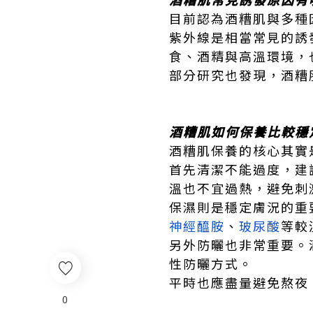
目前認為酒糟肌與多種
紫外線是相當常見的誘
食、酒精與高溫環境，
部分研究也發現，酒糟
酒糟肌如何保養比較穩
酒糟肌保養的核心其實
首先清潔不能過度，建
溫也不宜過熱，避免刺
保濕則是穩定膚況的重
神經醯胺
、
玻尿酸
等較
另外防曬也非常重要。
性防曬方式。
平時也應盡量避免熬夜
0