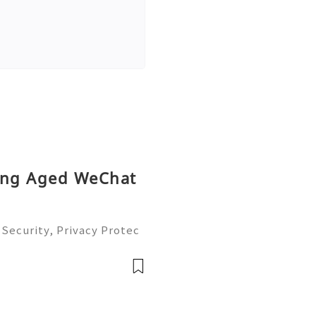
ying Aged WeChat
Security, Privacy Protec
omplete Guide 2026) 💫💎
tomer Support 💫💎💲💫🌐
💎💲💫🌐✨💎Tele