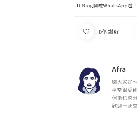
U Blog開咗WhatsAp
0個讚好
Afra
嗨大家好～我
平常很愛研
偶爾也會分
歡迎一起