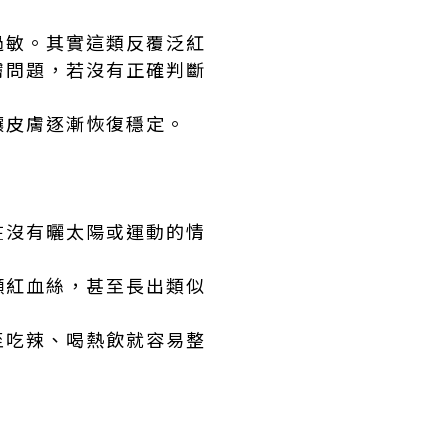
過敏。其實這類反覆泛紅
膚問題，若沒有正確判斷
讓皮膚逐漸恢復穩定。
在沒有曬太陽或運動的情
顯紅血絲，甚至長出類似
至吃辣、喝熱飲就容易整