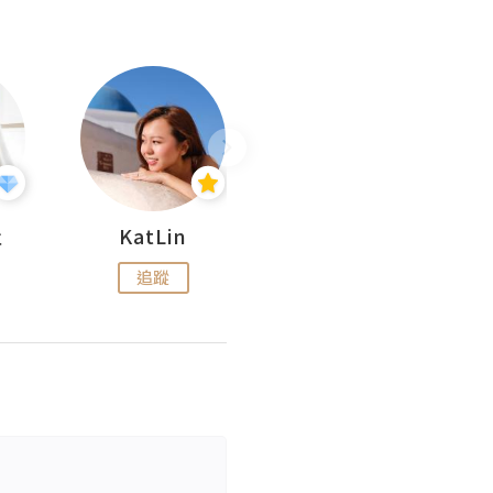
杜
KatLin
Missmiki 米奇小姐
追蹤
追蹤