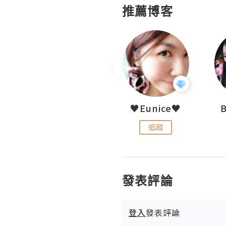
推薦博客
LoveCath 夏沫
♥Eunice♥
追蹤
追蹤
發表評論
登入
發表評論