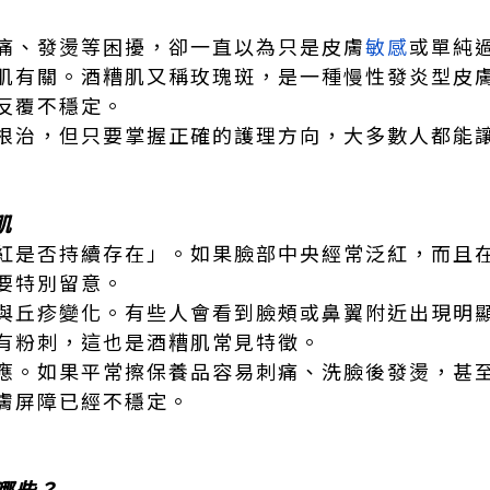
痛、發燙等困擾，卻一直以為只是皮膚
敏感
或單純
肌有關。酒糟肌又稱玫瑰斑，是一種慢性發炎型皮
反覆不穩定。
根治，但只要掌握正確的護理方向，大多數人都能
肌
紅是否持續存在」。如果臉部中央經常泛紅，而且
要特別留意。
與丘疹變化。有些人會看到臉頰或鼻翼附近出現明
有粉刺，這也是酒糟肌常見特徵。
應。如果平常擦保養品容易刺痛、洗臉後發燙，甚
膚屏障已經不穩定。
哪些？