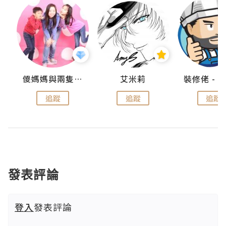
點滴
儍媽媽與兩隻小魔怪之家
艾米莉
追蹤
追蹤
追蹤
發表評論
登入
發表評論