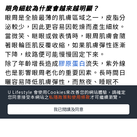
眼角細紋為什麼會越來越明顯？
眼周是全臉最薄的肌膚區域之一，皮脂分
泌較少，因此更容易因乾燥而產生細紋。
當微笑、瞇眼或做表情時，眼周肌膚會隨
著眼輪匝肌反覆收縮，如果肌膚彈性逐漸
下降，紋路便可能慢慢固定下來。
除了年齡增長造成
膠原蛋白
流失，紫外線
也是影響眼周老化的重要因素。長時間日
曬容易降低肌膚彈性，而熬夜、睡眠不
足、長時間使用電子產品、頻繁揉眼等生
U Lifestyle 會使用Cookies來改善您的網站體驗，請確定
您同意接受本網站之
私隱政策和使用條款
才可繼續瀏覽。
活習慣，也可能增加眼周負擔，使細紋提
早出現。
我已閱讀及同意
由於每個人的膚質、皮膚厚度及遺傳條件
不同，因此眼周紋路出現的時間與深淺也
會有所差異。