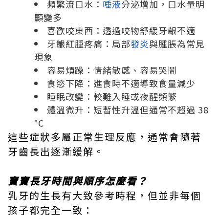
頻繁流口水：
唾液
分泌增加，口水量明
顯變多
喜歡咬東西：透過咬物舒緩牙齦不適
牙齦紅腫疼痛：局部
發炎
與腫脹為常見
現象
容易煩躁：情緒敏感、容易哭鬧
食慾下降：進食時不適導致食量減少
睡眠改變：較難入睡或夜醒頻繁
體溫微升：短暫性升溫但通常不超過 38
°C
這些症狀多屬正常生理反應，通常會隨著
牙齒長出逐漸緩解。
寶寶長牙時間與順序怎麼看？
乳牙的生長有大致參考時程，但並非每個
孩子都完全一致：