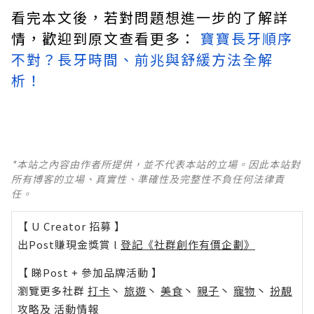
看完本文後，若對問題想進一步的了解詳
情，歡迎到原文查看更多：
寶寶長牙順序
不對？長牙時間、前兆與舒緩方法全解
析！
*本站之內容由作者所提供，並不代表本站的立場。因此本站對
所有博客的立場、真實性、準確性及完整性不負任何法律責
任。
【 U Creator 招募 】
出Post賺現金獎賞 l
登記《社群創作有價企劃》
【 睇Post + 參加品牌活動 】
瀏覽更多社群
打卡
丶
旅遊
丶
美食
丶
親子
丶
寵物
丶
扮靚
攻略
及
活動情報