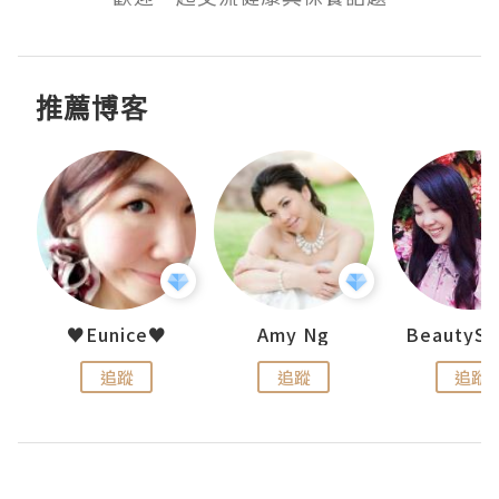
推薦博客
h 夏沫
♥Eunice♥
Amy Ng
追蹤
追蹤
追蹤