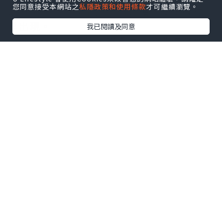
您同意接受本網站之
私隱政策和使用條款
才可繼續瀏覽。
活習慣，也可能增加眼周負擔，使細紋提
早出現。
我已閱讀及同意
由於每個人的膚質、皮膚厚度及遺傳條件
不同，因此眼周紋路出現的時間與深淺也
會有所差異。
建立 3 個保養習慣，有助維持眼周肌膚狀
態
想讓眼周維持較好的膚況，不一定需要複
雜的保養程序，反而應從基礎習慣開始建
立。
首先是加強保濕，選擇適合眼周使用的保
養品，幫助維持
角質層
含水量；其次是每
天做好防曬，降低
紫外線
帶來的光老化影