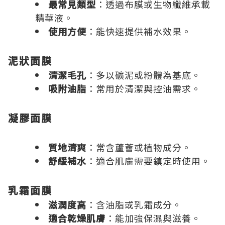
最常見類型
：透過布膜或生物
纖維
承載
精華液。
使用方便
：能快速提供補水效果。
泥狀面膜
清潔毛孔
：多以礦泥或粉體為基底。
吸附油脂
：常用於清潔與控油需求。
凝膠面膜
質地清爽
：常含
蘆薈
或植物成分。
舒緩補水
：適合肌膚需要鎮定時使用。
乳霜面膜
滋潤度高
：含油脂或乳霜成分。
適合乾燥肌膚
：能加強保濕與滋養。