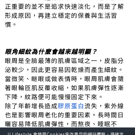
正重要的並不是追求快速淡化，而是了解
形成原因，再建立穩定的保養與生活習
慣。
眼角細紋為什麼會越來越明顯？
眼周是全臉最薄的肌膚區域之一，皮脂分
泌較少，因此更容易因乾燥而產生細紋。
當微笑、瞇眼或做表情時，眼周肌膚會隨
著眼輪匝肌反覆收縮，如果肌膚彈性逐漸
下降，紋路便可能慢慢固定下來。
除了年齡增長造成
膠原蛋白
流失，紫外線
也是影響眼周老化的重要因素。長時間日
曬容易降低肌膚彈性，而熬夜、睡眠不
足、長時間使用電子產品、頻繁揉眼等生
U Lifestyle 會使用Cookies來改善您的網站體驗，請確定