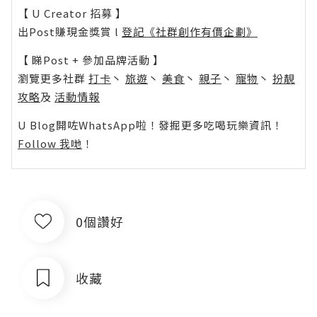
【 U Creator 招募 】
出Post賺現金獎賞 l
登記《社群創作有價企劃》
【 睇Post + 參加品牌活動 】
瀏覽更多社群
打卡
丶
旅遊
丶
美食
丶
親子
丶
寵物
丶
扮靚
攻略
及
活動情報
U Blog開咗WhatsApp啦！發掘更多吃喝玩樂資訊！
Follow 我哋
！
0個讚好
收藏