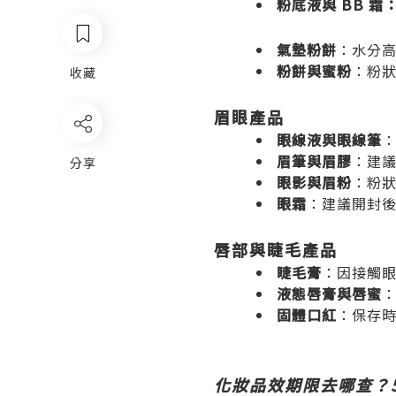
粉底液與 BB 霜
氣墊粉餅
：水分高
粉餅與蜜粉
：粉狀
收藏
眉眼產品
眼線液與眼線筆
：
眉筆與眉膠
：建議
分享
眼影與眉粉
：粉狀
眼霜
：建議開封後 
唇部與睫毛產品
睫毛膏
：因接觸眼
液態唇膏與唇蜜
：
固體口紅
：保存時
化妝品效期限去哪查？5 