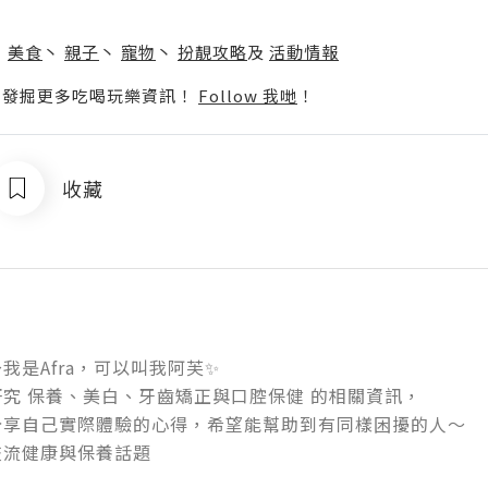
】
丶
美食
丶
親子
丶
寵物
丶
扮靚攻略
及
活動情報
p啦！發掘更多吃喝玩樂資訊！
Follow 我哋
！
收藏
是Afra，可以叫我阿芙✨

究 保養、美白、牙齒矯正與口腔保健 的相關資訊，

享自己實際體驗的心得，希望能幫助到有同樣困擾的人～

交流健康與保養話題