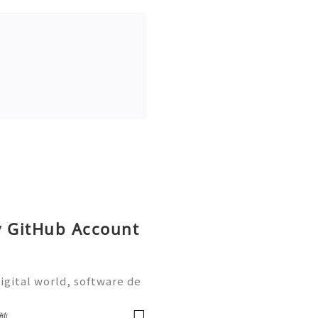
y GitHub Account
igital world, software de
on are more important tha
the most widely used plat
前