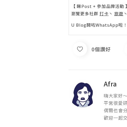
【 睇Post + 參加品牌活動 
瀏覽更多社群
打卡
丶
旅遊
U Blog開咗WhatsAp
0個讚好
Afra
嗨大家好～我
平常很愛研
偶爾也會分
歡迎一起