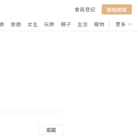
會員登記
開始撰寫
食
旅遊
女生
玩樂
親子
生活
寵物
行山
更多
打卡
追蹤