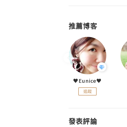
推薦博客
LoveCath 夏沫
♥Eunice♥
追蹤
追蹤
發表評論