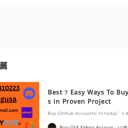
薦
Best 7 Easy Ways To Bu
s in Proven Project
Buy GitHub Accounts: In today’s d
velopment and online collaborati
n ever. GitHub has become one of 
Buy Old Yahoo Accoun
1小時