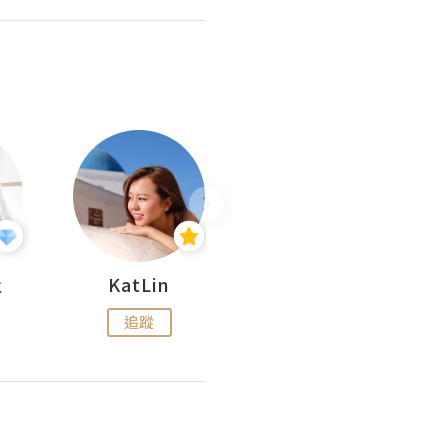
杜
KatLin
Missmiki 米奇小姐
追蹤
追蹤