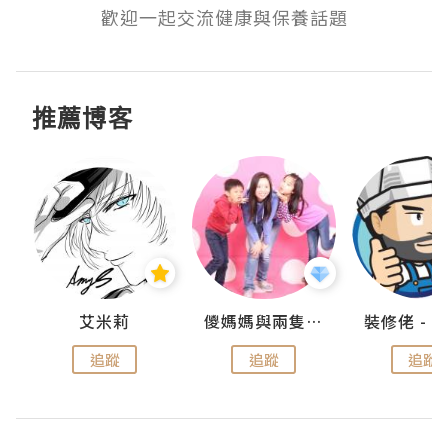
歡迎一起交流健康與保養話題
推薦博客
點滴
艾米莉
儍媽媽與兩隻小魔怪之家
追蹤
追蹤
追蹤