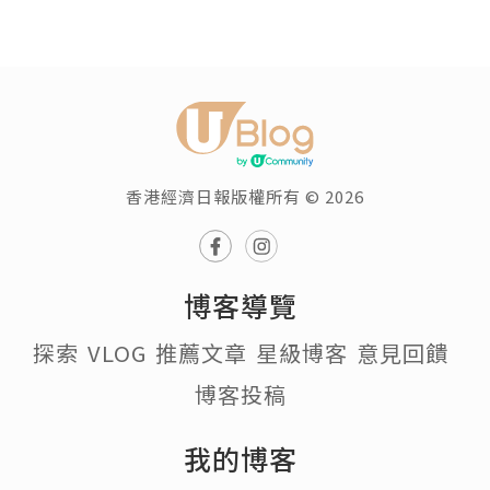
生活
微笑時眼角細紋變明顯？從形成
原因到日常保養一次了解
Afra
追蹤
發佈於 39分鐘前
不少人在照鏡子或拍照時，會發現只要一
笑，眼角就會浮現細細的紋路。其實，眼
周細紋並不完全代表肌膚突然老化，而是
眼周結構、表情習慣與生活方式共同影響
的結果。
許多人希望透過保養改善眼周紋路，但真