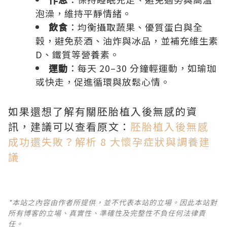
泡澡，維持平靜情緒。
飲食
：均衡攝取蔬果、優質蛋白與全
穀，避免菸酒、油炸與冰品，並補充
維生素
D
、鐵質等營養素。
運動
：每天 20–30 分鐘輕運動，如瑜珈
或快走，促進循環與放鬆心情。
如果還想了解有關胚胎植入後無感的資
訊，建議可以查看原文：
胚胎植入後無感
成功還失敗？解析 8 大懷孕症狀與調養建
議
*本站之內容由作者所提供，並不代表本站的立場。因此本站對
所有博客的立場、真實性、準確性及完整性不負任何法律責
任。