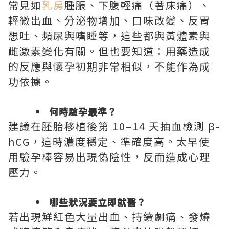
常見如
乳房
腫脹、下腹輕痛（著床痛）、
輕微出血、分泌物增加、口味改變、反胃
想吐、頻尿與嗜睡等，這些都與黃體素與
雌激素變化有關。但也要知道：用藥造成
的反應與懷孕初期非常相似，不能作為成
功依據。
何時驗孕最準？
建議在胚胎移植後第 10–14 天抽血檢測 β-
hCG，這時濃度穩定、準確度高。太早使
用驗孕棒容易出現偽陰性，反而造成心理
壓力。
哪些狀況要立即就醫？
若出現鮮紅色大量出血、持續劇痛、發燒