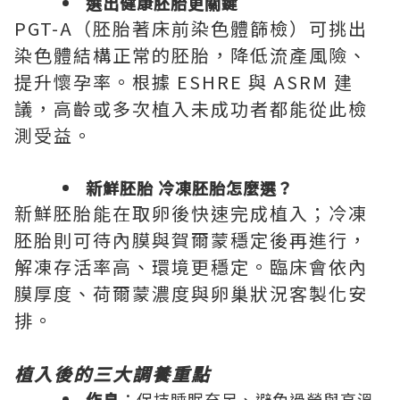
選出健康胚胎更關鍵
PGT-A（胚胎著床前染色體篩檢）可挑出
染色體結構正常的胚胎，降低流產風險、
提升懷孕率。根據 ESHRE 與 ASRM 建
議，高齡或多次植入未成功者都能從此檢
測受益。
新鮮胚胎 冷凍胚胎怎麼選？
新鮮胚胎能在取卵後快速完成植入；冷凍
胚胎則可待內膜與賀爾蒙穩定後再進行，
解凍存活率高、環境更穩定。臨床會依內
膜厚度、荷爾蒙濃度與卵巢狀況客製化安
排。
植入後的三大調養重點
作息
：保持睡眠充足、避免過勞與高溫