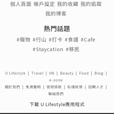
正重要的並不是追求快速淡化，而是了解
形成原因，再建立穩定的保養與生活習
慣。
眼角細紋為什麼會越來越明顯？
眼周是全臉最薄的肌膚區域之一，皮脂分
泌較少，因此更容易因乾燥而產生細紋。
當微笑、瞇眼或做表情時，眼周肌膚會隨
著眼輪匝肌反覆收縮，如果肌膚彈性逐漸
下降，紋路便可能慢慢固定下來。
除了年齡增長造成
膠原蛋白
流失，紫外線
也是影響眼周老化的重要因素。長時間日
曬容易降低肌膚彈性，而熬夜、睡眠不
足、長時間使用電子產品、頻繁揉眼等生