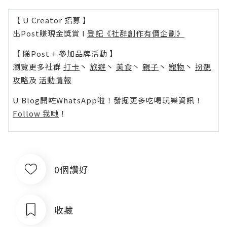
【 U Creator 招募 】
出Post賺現金獎賞 l
登記《社群創作有價企劃》
【 睇Post + 參加品牌活動 】
瀏覽更多社群
打卡
丶
旅遊
丶
美食
丶
親子
丶
寵物
丶
扮靚
攻略
及
活動情報
U Blog開咗WhatsApp啦！發掘更多吃喝玩樂資訊！
Follow 我哋
！
0個讚好
收藏