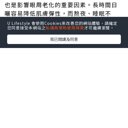
也是影響眼周老化的重要因素。長時間日
曬容易降低肌膚彈性，而熬夜、睡眠不
足、長時間使用電子產品、頻繁揉眼等生
U Lifestyle 會使用Cookies來改善您的網站體驗，請確定
您同意接受本網站之
私隱政策和使用條款
才可繼續瀏覽。
活習慣，也可能增加眼周負擔，使細紋提
早出現。
我已閱讀及同意
由於每個人的膚質、皮膚厚度及遺傳條件
不同，因此眼周紋路出現的時間與深淺也
會有所差異。
建立 3 個保養習慣，有助維持眼周肌膚狀
態
想讓眼周維持較好的膚況，不一定需要複
雜的保養程序，反而應從基礎習慣開始建
立。