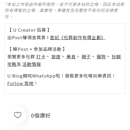
*本站之內容由作者所提供，並不代表本站的立場。因此本站對
所有博客的立場、真實性、準確性及完整性不負任何法律責
任。
【 U Creator 招募 】
出Post賺現金獎賞 l
登記《社群創作有價企劃》
【 睇Post + 參加品牌活動 】
瀏覽更多社群
打卡
丶
旅遊
丶
美食
丶
親子
丶
寵物
丶
扮靚
攻略
及
活動情報
U Blog開咗WhatsApp啦！發掘更多吃喝玩樂資訊！
Follow 我哋
！
0個讚好