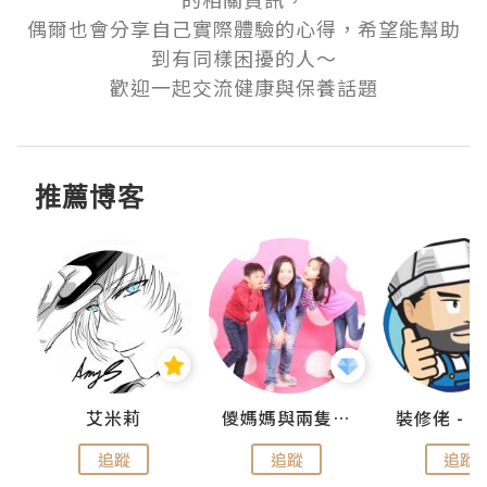
偶爾也會分享自己實際體驗的心得，希望能幫助
到有同樣困擾的人～

歡迎一起交流健康與保養話題
推薦博客
點滴
艾米莉
儍媽媽與兩隻小魔怪之家
追蹤
追蹤
追蹤